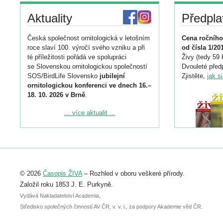
Aktuality
Předpla
Česká společnost ornitologická v letošním
Cena ročního
roce slaví 100. výročí svého vzniku a při
od čísla 1/20
té příležitosti pořádá ve spolupráci
Živy (tedy 59 
se Slovenskou ornitologickou společností
Dvouleté předp
SOS/BirdLife Slovensko
jubilejní
Zjistěte,
jak s
ornitologickou konferenci ve dnech 16.–
18. 10. 2026 v Brně
.
Podrobnější informace ke konferenci
... více aktualit ...
naleznete zde:
https://www.birdlife.cz/konference-2026/
Registrovat se můžete do 6. září.
Upozorňujeme, že termín pro odeslání
© 2026
Časopis ŽIVA
– Rozhled v oboru veškeré přírody.
abstraktu přihlášené přednášky nebo
posteru je už 30. června.
Založil roku 1853 J. E. Purkyně.
Vydává Nakladatelství Academia,
Středisko společných činností AV ČR, v. v. i., za podpory Akademie věd ČR.