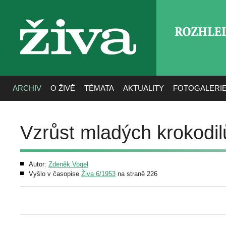
ROZHLE
živa
ARCHIV
O ŽIVĚ
TÉMATA
AKTUALITY
FOTOGALERI
Vzrůst mladých krokodilů
Autor:
Zdeněk Vogel
Vyšlo v časopise
Živa 6/1953
na straně 226