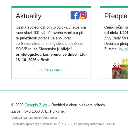
Aktuality
Předpla
Česká společnost ornitologická v letošním
Cena ročního
roce slaví 100. výročí svého vzniku a při
od čísla 1/20
té příležitosti pořádá ve spolupráci
Živy (tedy 59 
se Slovenskou ornitologickou společností
Dvouleté předp
SOS/BirdLife Slovensko
jubilejní
Zjistěte,
jak s
ornitologickou konferenci ve dnech 16.–
18. 10. 2026 v Brně
.
Podrobnější informace ke konferenci
... více aktualit ...
naleznete zde:
https://www.birdlife.cz/konference-2026/
Registrovat se můžete do 6. září.
Upozorňujeme, že termín pro odeslání
© 2026
Časopis ŽIVA
– Rozhled v oboru veškeré přírody.
abstraktu přihlášené přednášky nebo
posteru je už 30. června.
Založil roku 1853 J. E. Purkyně.
Vydává Nakladatelství Academia,
Středisko společných činností AV ČR, v. v. i., za podpory Akademie věd ČR.