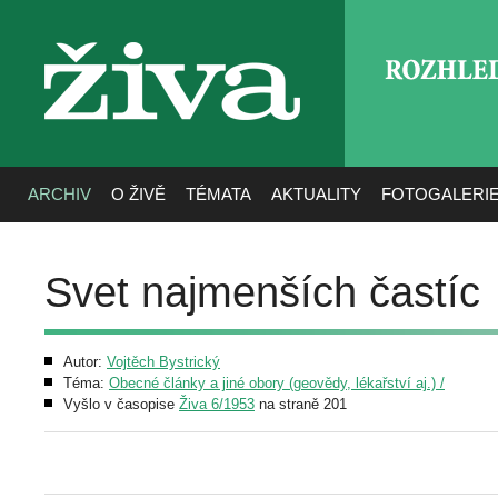
ROZHLE
živa
ARCHIV
O ŽIVĚ
TÉMATA
AKTUALITY
FOTOGALERI
Svet najmenších častíc
Autor:
Vojtěch Bystrický
Téma:
Obecné články a jiné obory (geovědy, lékařství aj.) /
Vyšlo v časopise
Živa 6/1953
na straně 201