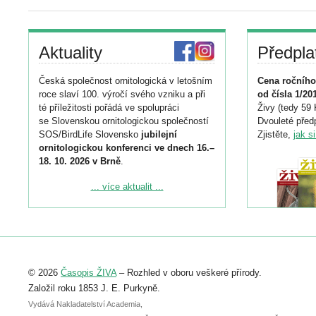
Aktuality
Předpla
Česká společnost ornitologická v letošním
Cena ročního
roce slaví 100. výročí svého vzniku a při
od čísla 1/20
té příležitosti pořádá ve spolupráci
Živy (tedy 59 
se Slovenskou ornitologickou společností
Dvouleté předp
SOS/BirdLife Slovensko
jubilejní
Zjistěte,
jak s
ornitologickou konferenci ve dnech 16.–
18. 10. 2026 v Brně
.
Podrobnější informace ke konferenci
... více aktualit ...
naleznete zde:
https://www.birdlife.cz/konference-2026/
Registrovat se můžete do 6. září.
Upozorňujeme, že termín pro odeslání
© 2026
Časopis ŽIVA
– Rozhled v oboru veškeré přírody.
abstraktu přihlášené přednášky nebo
posteru je už 30. června.
Založil roku 1853 J. E. Purkyně.
Vydává Nakladatelství Academia,