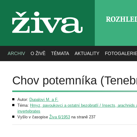
ROZHLE
živa
ARCHIV
O ŽIVĚ
TÉMATA
AKTUALITY
FOTOGALERI
Chov potemníka (Tenebri
Autor:
Dupalovi M. a F.
Téma:
Hmyz, pavoukovci a ostatní bezobratlí / Insects, arachnids 
invertebrates
Vyšlo v časopise
Živa 6/1953
na straně 237