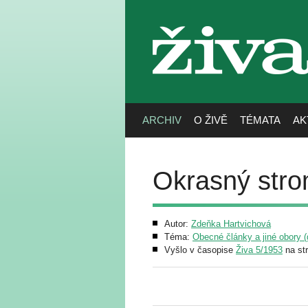
živa
ARCHIV
O ŽIVĚ
TÉMATA
AK
Okrasný stro
Autor:
Zdeňka Hartvichová
Téma:
Obecné články a jiné obory (g
Vyšlo v časopise
Živa 5/1953
na st