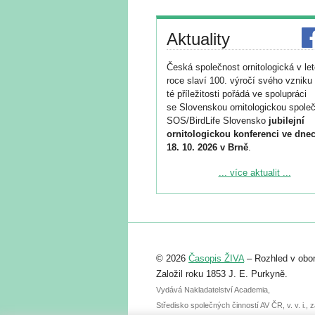
Aktuality
Česká společnost ornitologická v le
roce slaví 100. výročí svého vzniku 
té příležitosti pořádá ve spolupráci
se Slovenskou ornitologickou společ
SOS/BirdLife Slovensko
jubilejní
ornitologickou konferenci ve dnec
18. 10. 2026 v Brně
.
Podrobnější informace ke konferenc
... více aktualit ...
naleznete zde:
https://www.birdlife.cz/konference-2
Registrovat se můžete do 6. září.
Upozorňujeme, že termín pro odeslá
© 2026
Časopis ŽIVA
– Rozhled v obor
abstraktu přihlášené přednášky neb
posteru je už 30. června.
Založil roku 1853 J. E. Purkyně.
Vydává Nakladatelství Academia,
Středisko společných činností AV ČR, v. v. i.