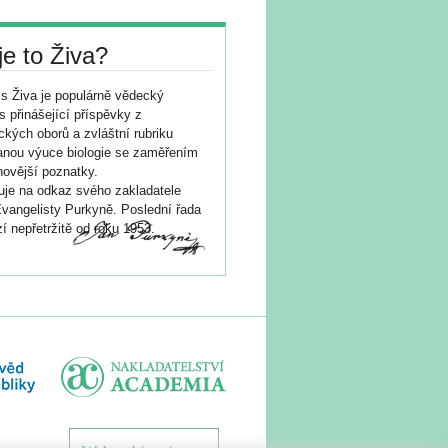
je to Živa?
s Živa je populárně vědecký
s přinášející příspěvky z
ických oborů a zvláštní rubriku
nou výuce biologie se zaměřením
novější poznatky.
je na odkaz svého zakladatele
vangelisty Purkyně. Poslední řada
í nepřetržitě od roku 1953.