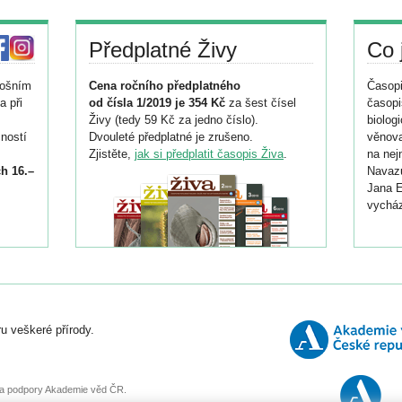
Předplatné Živy
Co 
tošním
Cena ročního předplatného
Časopi
a při
od čísla 1/2019 je 354 Kč
za šest čísel
časopi
Živy (tedy 59 Kč za jedno číslo).
biolog
ností
Dvouleté předplatné je zrušeno.
věnova
Zjistěte,
jak si předplatit časopis Živa
.
na nej
h 16.–
Navazu
Jana E
vycház
i
026/
ní
u veškeré přírody.
o
, za podpory Akademie věd ČR.