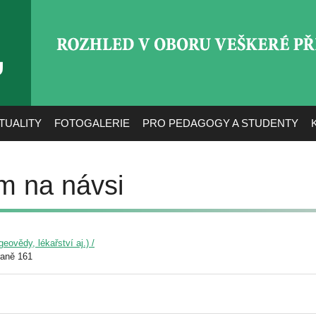
ROZHLED V OBORU VEŠ
TUALITY
FOTOGALERIE
PRO PEDAGOGY A STUDENTY
m na návsi
eovědy, lékařství aj.) /
raně 161