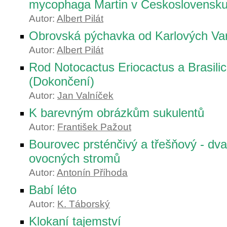
mycophaga Martin v Československ
Autor:
Albert Pilát
Obrovská pýchavka od Karlových Va
Autor:
Albert Pilát
Rod Notocactus Eriocactus a Brasili
(Dokončení)
Autor:
Jan Valníček
K barevným obrázkům sukulentů
Autor:
František Pažout
Bourovec prsténčivý a třešňový - dva
ovocných stromů
Autor:
Antonín Příhoda
Babí léto
Autor:
K. Táborský
Klokaní tajemství