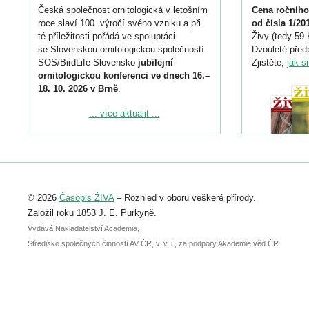
Česká společnost ornitologická v letošním
Cena ročního
roce slaví 100. výročí svého vzniku a při
od čísla 1/20
té příležitosti pořádá ve spolupráci
Živy (tedy 59 
se Slovenskou ornitologickou společností
Dvouleté předp
SOS/BirdLife Slovensko
jubilejní
Zjistěte,
jak s
ornitologickou konferenci ve dnech 16.–
18. 10. 2026 v Brně
.
Podrobnější informace ke konferenci
... více aktualit ...
naleznete zde:
https://www.birdlife.cz/konference-2026/
Registrovat se můžete do 6. září.
Upozorňujeme, že termín pro odeslání
© 2026
Časopis ŽIVA
– Rozhled v oboru veškeré přírody.
abstraktu přihlášené přednášky nebo
posteru je už 30. června.
Založil roku 1853 J. E. Purkyně.
Vydává Nakladatelství Academia,
Středisko společných činností AV ČR, v. v. i., za podpory Akademie věd ČR.