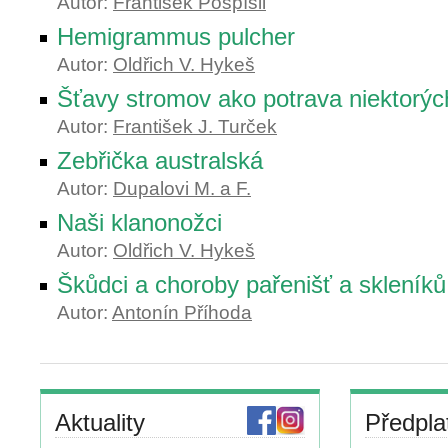
Autor:
František Pospíšil
Hemigrammus pulcher
Autor:
Oldřich V. Hykeš
Šťavy stromov ako potrava niektorýc
Autor:
František J. Turček
Zebřička australská
Autor:
Dupalovi M. a F.
Naši klanonožci
Autor:
Oldřich V. Hykeš
Škůdci a choroby pařenišť a skleníků
Autor:
Antonín Příhoda
Aktuality
Předpla