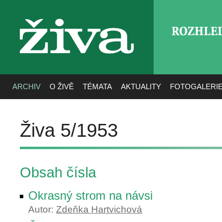
ROZHLE
živa
ARCHIV
O ŽIVĚ
TÉMATA
AKTUALITY
FOTOGALERI
Živa 5/1953
Obsah čísla
Okrasný strom na návsi
Autor:
Zdeňka Hartvichová