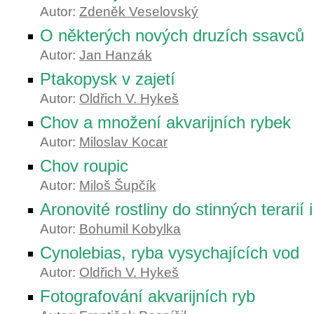
Autor:
Zdeněk Veselovský
O některých nových druzích ssavců
Autor:
Jan Hanzák
Ptakopysk v zajetí
Autor:
Oldřich V. Hykeš
Chov a množení akvarijních rybek
Autor:
Miloslav Kocar
Chov roupic
Autor:
Miloš Šupčík
Aronovité rostliny do stinných terarií 
Autor:
Bohumil Kobylka
Cynolebias, ryba vysychajících vod
Autor:
Oldřich V. Hykeš
Fotografování akvarijních ryb