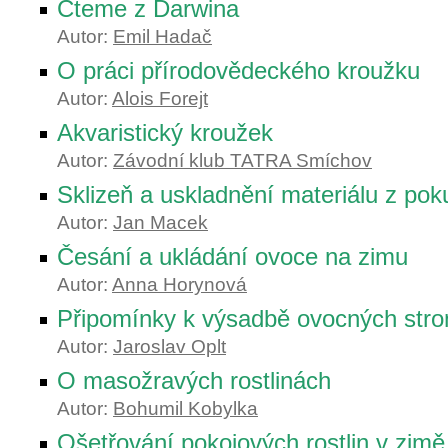
Čteme z Darwina
Autor:
Emil Hadač
O práci přírodovědeckého kroužku
Autor:
Alois Forejt
Akvaristický kroužek
Autor:
Závodní klub TATRA Smíchov
Sklizeň a uskladnění materiálu z pok
Autor:
Jan Macek
Česání a ukládání ovoce na zimu
Autor:
Anna Horynová
Připomínky k výsadbě ovocných str
Autor:
Jaroslav Oplt
O masožravých rostlinách
Autor:
Bohumil Kobylka
Ošetřování pokojových rostlin v zimě