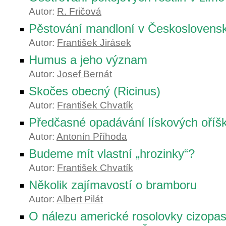
Autor:
R. Fričová
Pěstování mandloní v Českoslovens
Autor:
František Jirásek
Humus a jeho význam
Autor:
Josef Bernát
Skočes obecný (Ricinus)
Autor:
František Chvatík
Předčasné opadávání lískových oříš
Autor:
Antonín Příhoda
Budeme mít vlastní „hrozinky“?
Autor:
František Chvatík
Několik zajímavostí o bramboru
Autor:
Albert Pilát
O nálezu americké rosolovky cizopa