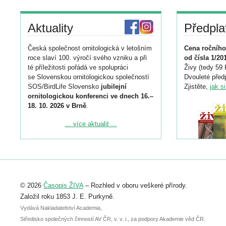
Aktuality
Předpla
Česká společnost ornitologická v letošním
Cena ročního
roce slaví 100. výročí svého vzniku a při
od čísla 1/20
té příležitosti pořádá ve spolupráci
Živy (tedy 59 
se Slovenskou ornitologickou společností
Dvouleté předp
SOS/BirdLife Slovensko
jubilejní
Zjistěte,
jak s
ornitologickou konferenci ve dnech 16.–
18. 10. 2026 v Brně
.
Podrobnější informace ke konferenci
... více aktualit ...
naleznete zde:
https://www.birdlife.cz/konference-2026/
Registrovat se můžete do 6. září.
Upozorňujeme, že termín pro odeslání
© 2026
Časopis ŽIVA
– Rozhled v oboru veškeré přírody.
abstraktu přihlášené přednášky nebo
posteru je už 30. června.
Založil roku 1853 J. E. Purkyně.
Vydává Nakladatelství Academia,
Středisko společných činností AV ČR, v. v. i., za podpory Akademie věd ČR.