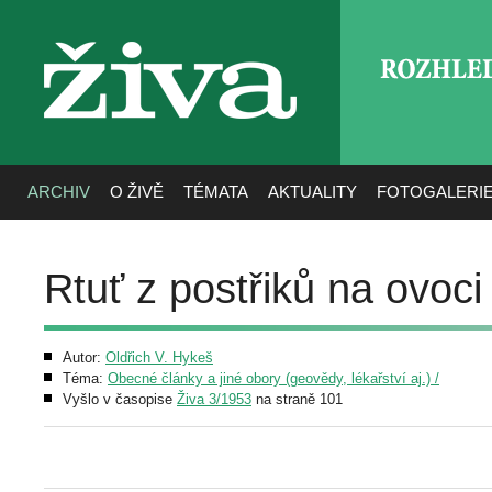
ROZHLE
živa
ARCHIV
O ŽIVĚ
TÉMATA
AKTUALITY
FOTOGALERI
Rtuť z postřiků na ovoci
Autor:
Oldřich V. Hykeš
Téma:
Obecné články a jiné obory (geovědy, lékařství aj.) /
Vyšlo v časopise
Živa 3/1953
na straně 101