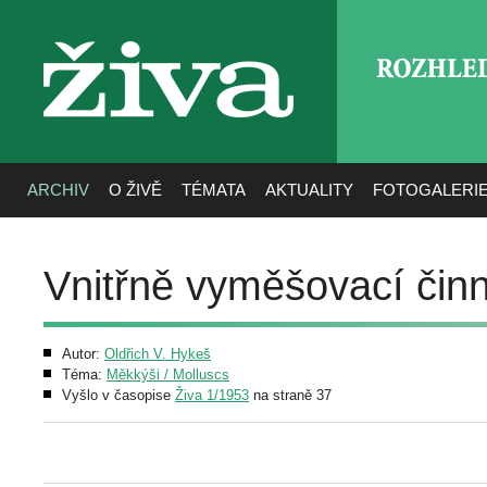
ROZHLE
živa
ARCHIV
O ŽIVĚ
TÉMATA
AKTUALITY
FOTOGALERI
Vnitřně vyměšovací činn
Autor:
Oldřich V. Hykeš
Téma:
Měkkýši / Molluscs
Vyšlo v časopise
Živa 1/1953
na straně 37