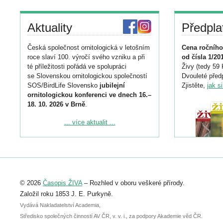
Aktuality
Předpla
Česká společnost ornitologická v letošním
Cena ročního
roce slaví 100. výročí svého vzniku a při
od čísla 1/20
té příležitosti pořádá ve spolupráci
Živy (tedy 59 
se Slovenskou ornitologickou společností
Dvouleté předp
SOS/BirdLife Slovensko
jubilejní
Zjistěte,
jak s
ornitologickou konferenci ve dnech 16.–
18. 10. 2026 v Brně
.
Podrobnější informace ke konferenci
... více aktualit ...
naleznete zde:
https://www.birdlife.cz/konference-2026/
Registrovat se můžete do 6. září.
Upozorňujeme, že termín pro odeslání
© 2026
Časopis ŽIVA
– Rozhled v oboru veškeré přírody.
abstraktu přihlášené přednášky nebo
posteru je už 30. června.
Založil roku 1853 J. E. Purkyně.
Vydává Nakladatelství Academia,
Středisko společných činností AV ČR, v. v. i., za podpory Akademie věd ČR.