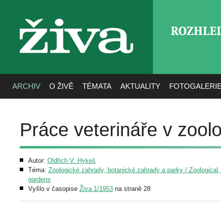
ROZHLE
živa
ARCHIV
O ŽIVĚ
TÉMATA
AKTUALITY
FOTOGALERI
Práce veterináře v zool
Autor:
Oldřich V. Hykeš
Téma:
Zoologické zahrady, botanické zahrady a parky / Zoological,
gardens
Vyšlo v časopise
Živa 1/1953
na straně 28