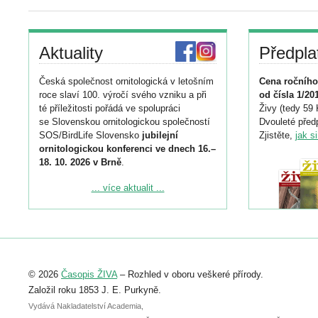
Aktuality
Předpla
Česká společnost ornitologická v letošním
Cena ročního
roce slaví 100. výročí svého vzniku a při
od čísla 1/20
té příležitosti pořádá ve spolupráci
Živy (tedy 59 
se Slovenskou ornitologickou společností
Dvouleté předp
SOS/BirdLife Slovensko
jubilejní
Zjistěte,
jak s
ornitologickou konferenci ve dnech 16.–
18. 10. 2026 v Brně
.
Podrobnější informace ke konferenci
... více aktualit ...
naleznete zde:
https://www.birdlife.cz/konference-2026/
Registrovat se můžete do 6. září.
Upozorňujeme, že termín pro odeslání
© 2026
Časopis ŽIVA
– Rozhled v oboru veškeré přírody.
abstraktu přihlášené přednášky nebo
posteru je už 30. června.
Založil roku 1853 J. E. Purkyně.
Vydává Nakladatelství Academia,