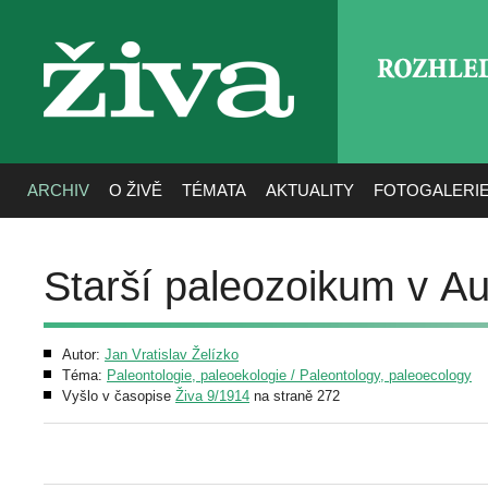
ROZHLE
živa
ARCHIV
O ŽIVĚ
TÉMATA
AKTUALITY
FOTOGALERI
Starší paleozoikum v Aus
Autor:
Jan Vratislav Želízko
Téma:
Paleontologie, paleoekologie / Paleontology, paleoecology
Vyšlo v časopise
Živa 9/1914
na straně 272