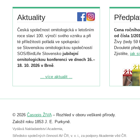
Aktuality
Předpla
Česká společnost ornitologická v letošním
Cena ročního
roce slaví 100. výročí svého vzniku a při
od čísla 1/20
té příležitosti pořádá ve spolupráci
Živy (tedy 59 
se Slovenskou ornitologickou společností
Dvouleté předp
SOS/BirdLife Slovensko
jubilejní
Zjistěte,
jak s
ornitologickou konferenci ve dnech 16.–
18. 10. 2026 v Brně
.
Podrobnější informace ke konferenci
... více aktualit ...
naleznete zde:
https://www.birdlife.cz/konference-2026/
Registrovat se můžete do 6. září.
Upozorňujeme, že termín pro odeslání
© 2026
Časopis ŽIVA
– Rozhled v oboru veškeré přírody.
abstraktu přihlášené přednášky nebo
posteru je už 30. června.
Založil roku 1853 J. E. Purkyně.
Vydává Nakladatelství Academia,
Středisko společných činností AV ČR, v. v. i., za podpory Akademie věd ČR.