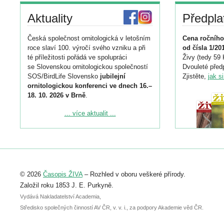
Aktuality
Předpla
Česká společnost ornitologická v letošním
Cena ročního
roce slaví 100. výročí svého vzniku a při
od čísla 1/20
té příležitosti pořádá ve spolupráci
Živy (tedy 59 
se Slovenskou ornitologickou společností
Dvouleté předp
SOS/BirdLife Slovensko
jubilejní
Zjistěte,
jak s
ornitologickou konferenci ve dnech 16.–
18. 10. 2026 v Brně
.
Podrobnější informace ke konferenci
... více aktualit ...
naleznete zde:
https://www.birdlife.cz/konference-2026/
Registrovat se můžete do 6. září.
Upozorňujeme, že termín pro odeslání
© 2026
Časopis ŽIVA
– Rozhled v oboru veškeré přírody.
abstraktu přihlášené přednášky nebo
posteru je už 30. června.
Založil roku 1853 J. E. Purkyně.
Vydává Nakladatelství Academia,
Středisko společných činností AV ČR, v. v. i., za podpory Akademie věd ČR.