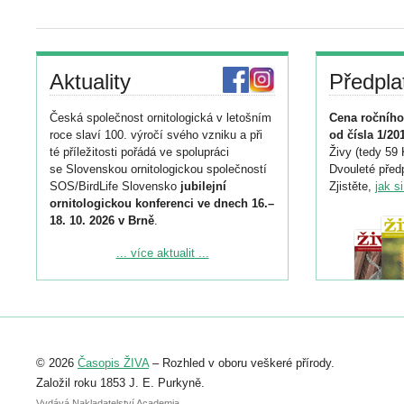
Aktuality
Předpla
Česká společnost ornitologická v letošním
Cena ročního
roce slaví 100. výročí svého vzniku a při
od čísla 1/20
té příležitosti pořádá ve spolupráci
Živy (tedy 59 
se Slovenskou ornitologickou společností
Dvouleté předp
SOS/BirdLife Slovensko
jubilejní
Zjistěte,
jak s
ornitologickou konferenci ve dnech 16.–
18. 10. 2026 v Brně
.
Podrobnější informace ke konferenci
... více aktualit ...
naleznete zde:
https://www.birdlife.cz/konference-2026/
Registrovat se můžete do 6. září.
Upozorňujeme, že termín pro odeslání
© 2026
Časopis ŽIVA
– Rozhled v oboru veškeré přírody.
abstraktu přihlášené přednášky nebo
posteru je už 30. června.
Založil roku 1853 J. E. Purkyně.
Vydává Nakladatelství Academia,