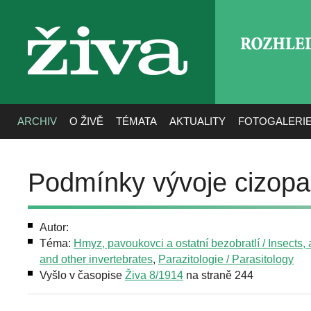
ROZHLE
živa
ARCHIV
O ŽIVĚ
TÉMATA
AKTUALITY
FOTOGALERI
Podmínky vývoje cizopa
Autor:
Téma:
Hmyz, pavoukovci a ostatní bezobratlí / Insects,
and other invertebrates
,
Parazitologie / Parasitology
Vyšlo v časopise
Živa 8/1914
na straně 244