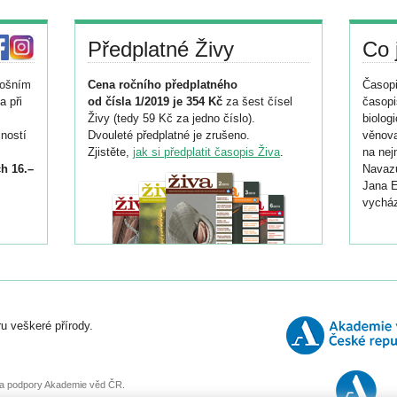
Předplatné Živy
Co 
tošním
Cena ročního předplatného
Časopi
a při
od čísla 1/2019 je 354 Kč
za šest čísel
časopi
Živy (tedy 59 Kč za jedno číslo).
biolog
ností
Dvouleté předplatné je zrušeno.
věnova
Zjistěte,
jak si předplatit časopis Živa
.
na nej
h 16.–
Navazu
Jana E
vycház
i
026/
ní
u veškeré přírody.
o
, za podpory Akademie věd ČR.