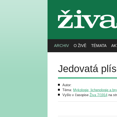
živa
ARCHIV
O ŽIVĚ
TÉMATA
AK
Jedovatá plí
Autor:
Téma:
Mykologie, lichenologie a br
Vyšlo v časopise
Živa 7/1914
na st