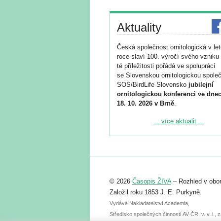
Aktuality
Česká společnost ornitologická v le
roce slaví 100. výročí svého vzniku 
té příležitosti pořádá ve spolupráci
se Slovenskou ornitologickou společ
SOS/BirdLife Slovensko
jubilejní
ornitologickou konferenci ve dnec
18. 10. 2026 v Brně
.
Podrobnější informace ke konferenc
... více aktualit ...
naleznete zde:
https://www.birdlife.cz/konference-2
Registrovat se můžete do 6. září.
Upozorňujeme, že termín pro odeslá
© 2026
Časopis ŽIVA
– Rozhled v obor
abstraktu přihlášené přednášky neb
posteru je už 30. června.
Založil roku 1853 J. E. Purkyně.
Vydává Nakladatelství Academia,
Středisko společných činností AV ČR, v. v. i.