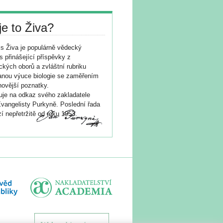
je to Živa?
s Živa je populárně vědecký
s přinášející příspěvky z
ických oborů a zvláštní rubriku
nou výuce biologie se zaměřením
novější poznatky.
je na odkaz svého zakladatele
vangelisty Purkyně. Poslední řada
í nepřetržitě od roku 1953.