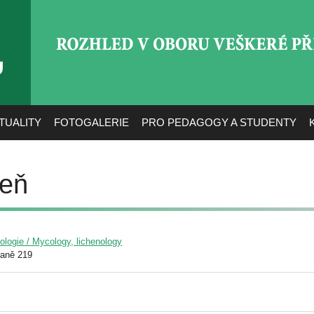
ROZHLED V OBORU VEŠ
TUALITY
FOTOGALERIE
PRO PEDAGOGY A STUDENTY
seň
yologie / Mycology, lichenology
raně 219