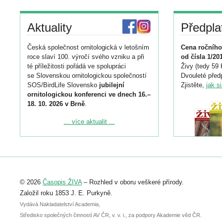
Aktuality
Předpla
Česká společnost ornitologická v letošním
Cena ročního
roce slaví 100. výročí svého vzniku a při
od čísla 1/20
té příležitosti pořádá ve spolupráci
Živy (tedy 59 
se Slovenskou ornitologickou společností
Dvouleté předp
SOS/BirdLife Slovensko
jubilejní
Zjistěte,
jak s
ornitologickou konferenci ve dnech 16.–
18. 10. 2026 v Brně
.
Podrobnější informace ke konferenci
... více aktualit ...
naleznete zde:
https://www.birdlife.cz/konference-2026/
Registrovat se můžete do 6. září.
Upozorňujeme, že termín pro odeslání
© 2026
Časopis ŽIVA
– Rozhled v oboru veškeré přírody.
abstraktu přihlášené přednášky nebo
posteru je už 30. června.
Založil roku 1853 J. E. Purkyně.
Vydává Nakladatelství Academia,
Středisko společných činností AV ČR, v. v. i., za podpory Akademie věd ČR.