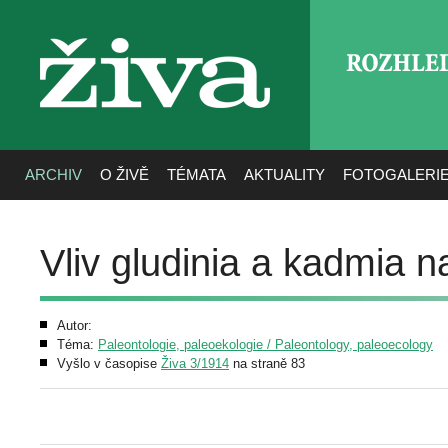
ROZHLE
živa
ARCHIV
O ŽIVĚ
TÉMATA
AKTUALITY
FOTOGALERI
Vliv gludinia a kadmia n
Autor:
Téma:
Paleontologie, paleoekologie / Paleontology, paleoecology
Vyšlo v časopise
Živa 3/1914
na straně 83