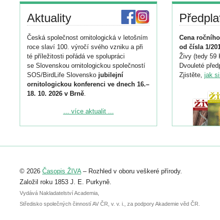
Aktuality
Předpla
Česká společnost ornitologická v letošním
Cena ročního
roce slaví 100. výročí svého vzniku a při
od čísla 1/20
té příležitosti pořádá ve spolupráci
Živy (tedy 59 
se Slovenskou ornitologickou společností
Dvouleté předp
SOS/BirdLife Slovensko
jubilejní
Zjistěte,
jak s
ornitologickou konferenci ve dnech 16.–
18. 10. 2026 v Brně
.
Podrobnější informace ke konferenci
... více aktualit ...
naleznete zde:
https://www.birdlife.cz/konference-2026/
Registrovat se můžete do 6. září.
Upozorňujeme, že termín pro odeslání
© 2026
Časopis ŽIVA
– Rozhled v oboru veškeré přírody.
abstraktu přihlášené přednášky nebo
posteru je už 30. června.
Založil roku 1853 J. E. Purkyně.
Vydává Nakladatelství Academia,
Středisko společných činností AV ČR, v. v. i., za podpory Akademie věd ČR.