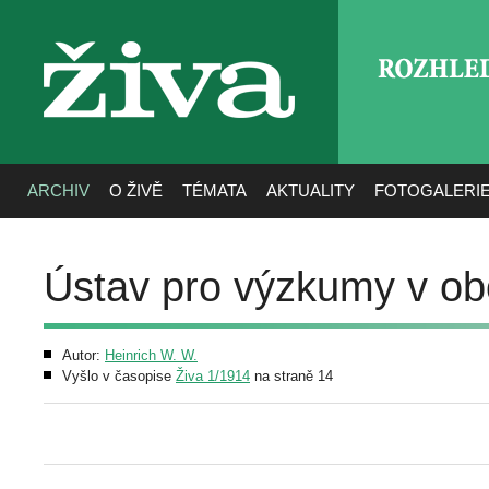
ROZHLE
živa
ARCHIV
O ŽIVĚ
TÉMATA
AKTUALITY
FOTOGALERI
Ústav pro výzkumy v ob
Autor:
Heinrich W. W.
Vyšlo v časopise
Živa 1/1914
na straně 14