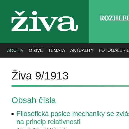
ROZHLE
živa
ARCHIV
O ŽIVĚ
TÉMATA
AKTUALITY
FOTOGALERI
Živa 9/1913
Obsah čísla
Filosofická posice mechaniky se zvl
na princip relativnosti