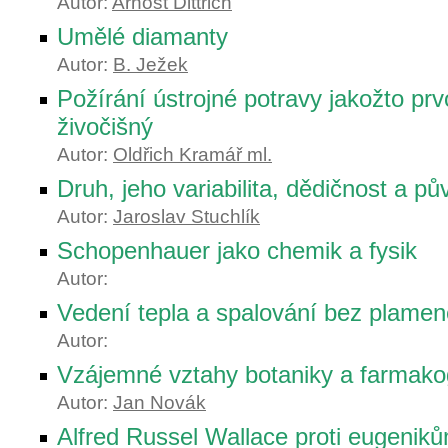
Autor:
Arnošt Dittrich
Umělé diamanty
Autor:
B. Ježek
Požírání ústrojné potravy jakožto prv
živočišný
Autor:
Oldřich Kramář ml.
Druh, jeho variabilita, dědičnost a pů
Autor:
Jaroslav Stuchlík
Schopenhauer jako chemik a fysik
Autor:
Vedení tepla a spalování bez plamen
Autor:
Vzájemné vztahy botaniky a farmako
Autor:
Jan Novák
Alfred Russel Wallace proti eugenik