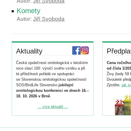
Autor:
Jiří Svoboda
Komety
Autor:
Jiří Svoboda
Aktuality
Předpla
Česká společnost ornitologická v letošním
Cena ročního
roce slaví 100. výročí svého vzniku a při
od čísla 1/20
té příležitosti pořádá ve spolupráci
Živy (tedy 59 
se Slovenskou ornitologickou společností
Dvouleté předp
SOS/BirdLife Slovensko
jubilejní
Zjistěte,
jak s
ornitologickou konferenci ve dnech 16.–
18. 10. 2026 v Brně
.
Podrobnější informace ke konferenci
... více aktualit ...
naleznete zde:
https://www.birdlife.cz/konference-2026/
Registrovat se můžete do 6. září.