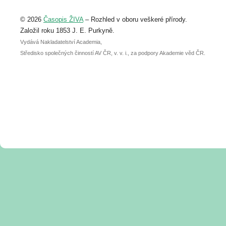
Upozorňujeme, že termín pro odeslání
© 2026
Časopis ŽIVA
– Rozhled v oboru veškeré přírody.
abstraktu přihlášené přednášky nebo
posteru je už 30. června.
Založil roku 1853 J. E. Purkyně.
Vydává Nakladatelství Academia,
Středisko společných činností AV ČR, v. v. i., za podpory Akademie věd ČR.