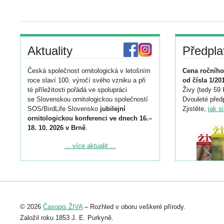
Aktuality
Předpla
Česká společnost ornitologická v letošním
Cena ročního
roce slaví 100. výročí svého vzniku a při
od čísla 1/20
té příležitosti pořádá ve spolupráci
Živy (tedy 59 
se Slovenskou ornitologickou společností
Dvouleté předp
SOS/BirdLife Slovensko
jubilejní
Zjistěte,
jak s
ornitologickou konferenci ve dnech 16.–
18. 10. 2026 v Brně
.
Podrobnější informace ke konferenci
... více aktualit ...
naleznete zde:
https://www.birdlife.cz/konference-2026/
Registrovat se můžete do 6. září.
Upozorňujeme, že termín pro odeslání
© 2026
Časopis ŽIVA
– Rozhled v oboru veškeré přírody.
abstraktu přihlášené přednášky nebo
posteru je už 30. června.
Založil roku 1853 J. E. Purkyně.