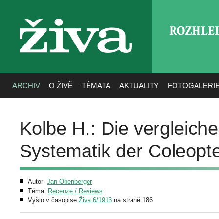
ROZHLE
živa
ARCHIV
O ŽIVĚ
TÉMATA
AKTUALITY
FOTOGALERI
Kolbe H.: Die vergleich
Systematik der Coleopt
Autor:
Jan Obenberger
Téma:
Recenze / Reviews
Vyšlo v časopise
Živa 6/1913
na straně 186