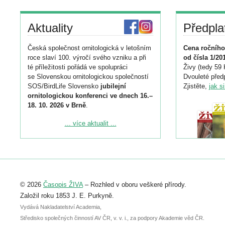
Aktuality
Předpla
Česká společnost ornitologická v letošním
Cena ročního
roce slaví 100. výročí svého vzniku a při
od čísla 1/20
té příležitosti pořádá ve spolupráci
Živy (tedy 59 
se Slovenskou ornitologickou společností
Dvouleté předp
SOS/BirdLife Slovensko
jubilejní
Zjistěte,
jak s
ornitologickou konferenci ve dnech 16.–
18. 10. 2026 v Brně
.
Podrobnější informace ke konferenci
... více aktualit ...
naleznete zde:
https://www.birdlife.cz/konference-2026/
Registrovat se můžete do 6. září.
Upozorňujeme, že termín pro odeslání
© 2026
Časopis ŽIVA
– Rozhled v oboru veškeré přírody.
abstraktu přihlášené přednášky nebo
posteru je už 30. června.
Založil roku 1853 J. E. Purkyně.
Vydává Nakladatelství Academia,
Středisko společných činností AV ČR, v. v. i., za podpory Akademie věd ČR.