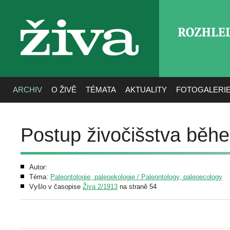
ROZHLE
živa
ARCHIV
O ŽIVĚ
TÉMATA
AKTUALITY
FOTOGALERI
Postup živočišstva běh
Autor:
Téma:
Paleontologie, paleoekologie / Paleontology, paleoecology
Vyšlo v časopise
Živa 2/1913
na straně 54