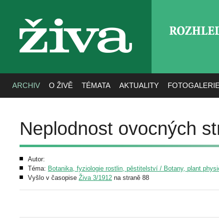
ROZHLE
živa
ARCHIV
O ŽIVĚ
TÉMATA
AKTUALITY
FOTOGALERI
Neplodnost ovocných s
Autor:
Téma:
Botanika, fyziologie rostlin, pěstitelství / Botany, plant phys
Vyšlo v časopise
Živa 3/1912
na straně 88