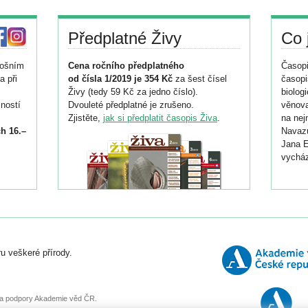
Předplatné Živy
Co 
tošním
Cena ročního předplatného
Časopi
a při
od čísla 1/2019 je 354 Kč
za šest čísel
časopi
Živy (tedy 59 Kč za jedno číslo).
biolog
ností
Dvouleté předplatné je zrušeno.
věnova
Zjistěte,
jak si předplatit časopis Živa
.
na nej
h 16.–
Navazu
Jana E
vycház
i
026/
ní
u veškeré přírody.
o
, za podpory Akademie věd ČR.