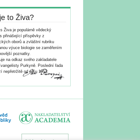
je to Živa?
s Živa je populárně vědecký
s přinášející příspěvky z
ických oborů a zvláštní rubriku
nou výuce biologie se zaměřením
novější poznatky.
je na odkaz svého zakladatele
vangelisty Purkyně. Poslední řada
í nepřetržitě od roku 1953.