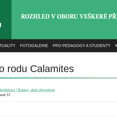
ROZHLED V OBORU VEŠ
TUALITY
FOTOGALERIE
PRO PEDAGOGY A STUDENTY
o rodu Calamites
pěstitelství / Botany, plant physiology
raně 57