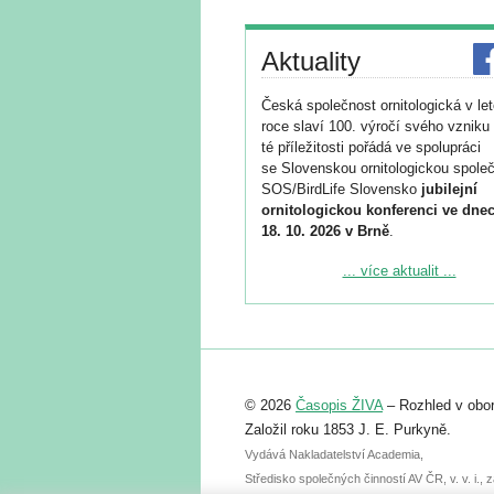
Aktuality
Česká společnost ornitologická v le
roce slaví 100. výročí svého vzniku 
té příležitosti pořádá ve spolupráci
se Slovenskou ornitologickou společ
SOS/BirdLife Slovensko
jubilejní
ornitologickou konferenci ve dnec
18. 10. 2026 v Brně
.
Podrobnější informace ke konferenc
... více aktualit ...
naleznete zde:
https://www.birdlife.cz/konference-2
Registrovat se můžete do 6. září.
Upozorňujeme, že termín pro odeslá
© 2026
Časopis ŽIVA
– Rozhled v obor
abstraktu přihlášené přednášky neb
posteru je už 30. června.
Založil roku 1853 J. E. Purkyně.
Vydává Nakladatelství Academia,
Středisko společných činností AV ČR, v. v. i.