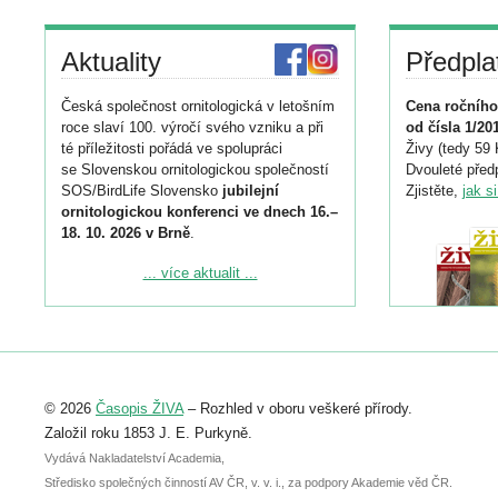
Aktuality
Předpla
Česká společnost ornitologická v letošním
Cena ročního
roce slaví 100. výročí svého vzniku a při
od čísla 1/20
té příležitosti pořádá ve spolupráci
Živy (tedy 59 
se Slovenskou ornitologickou společností
Dvouleté předp
SOS/BirdLife Slovensko
jubilejní
Zjistěte,
jak s
ornitologickou konferenci ve dnech 16.–
18. 10. 2026 v Brně
.
Podrobnější informace ke konferenci
... více aktualit ...
naleznete zde:
https://www.birdlife.cz/konference-2026/
Registrovat se můžete do 6. září.
Upozorňujeme, že termín pro odeslání
© 2026
Časopis ŽIVA
– Rozhled v oboru veškeré přírody.
abstraktu přihlášené přednášky nebo
posteru je už 30. června.
Založil roku 1853 J. E. Purkyně.
Vydává Nakladatelství Academia,
Středisko společných činností AV ČR, v. v. i., za podpory Akademie věd ČR.