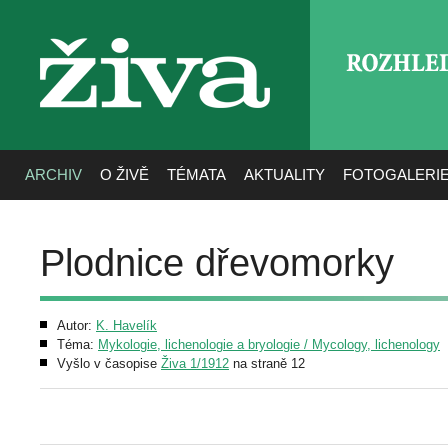
ROZHLE
živa
ARCHIV
O ŽIVĚ
TÉMATA
AKTUALITY
FOTOGALERI
Plodnice dřevomorky
Autor:
K. Havelík
Téma:
Mykologie, lichenologie a bryologie / Mycology, lichenology
Vyšlo v časopise
Živa 1/1912
na straně 12