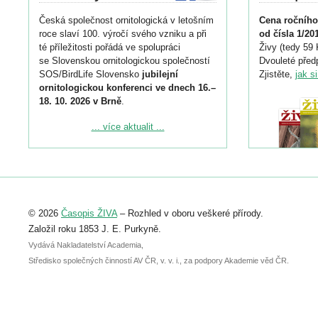
Česká společnost ornitologická v letošním
Cena ročního
roce slaví 100. výročí svého vzniku a při
od čísla 1/20
té příležitosti pořádá ve spolupráci
Živy (tedy 59 
se Slovenskou ornitologickou společností
Dvouleté předp
SOS/BirdLife Slovensko
jubilejní
Zjistěte,
jak s
ornitologickou konferenci ve dnech 16.–
18. 10. 2026 v Brně
.
Podrobnější informace ke konferenci
... více aktualit ...
naleznete zde:
https://www.birdlife.cz/konference-2026/
Registrovat se můžete do 6. září.
Upozorňujeme, že termín pro odeslání
© 2026
Časopis ŽIVA
– Rozhled v oboru veškeré přírody.
abstraktu přihlášené přednášky nebo
posteru je už 30. června.
Založil roku 1853 J. E. Purkyně.
Vydává Nakladatelství Academia,
Středisko společných činností AV ČR, v. v. i., za podpory Akademie věd ČR.