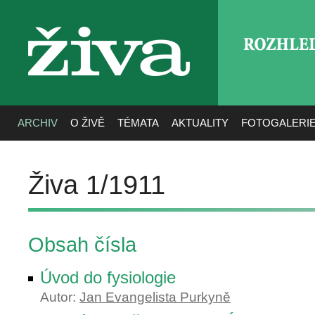
ROZHLE
živa
ARCHIV
O ŽIVĚ
TÉMATA
AKTUALITY
FOTOGALERI
Živa 1/1911
Obsah čísla
Úvod do fysiologie
Autor:
Jan Evangelista Purkyně