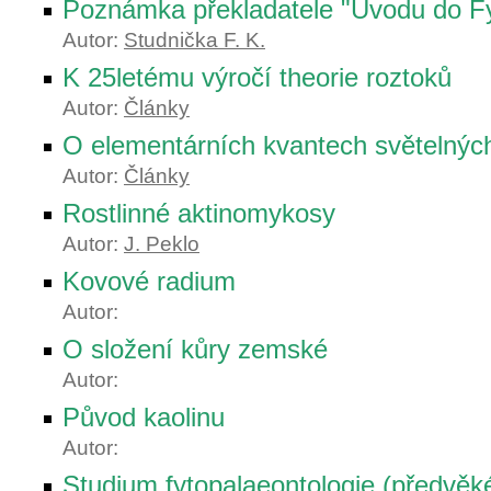
Poznámka překladatele "Úvodu do Fy
Autor:
Studnička F. K.
K 25letému výročí theorie roztoků
Autor:
Články
O elementárních kvantech světelnýc
Autor:
Články
Rostlinné aktinomykosy
Autor:
J. Peklo
Kovové radium
Autor:
O složení kůry zemské
Autor:
Původ kaolinu
Autor:
Studium fytopalaeontologie (předvěké