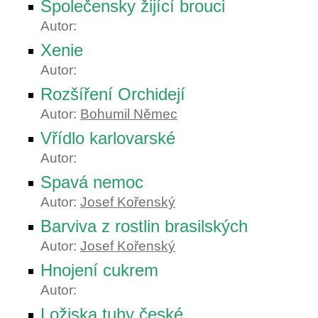
Společensky žijící brouci
Autor:
Xenie
Autor:
Rozšíření Orchidejí
Autor:
Bohumil Němec
Vřídlo karlovarské
Autor:
Spavá nemoc
Autor:
Josef Kořenský
Barviva z rostlin brasilských
Autor:
Josef Kořenský
Hnojení cukrem
Autor:
Ložiska tuhy české