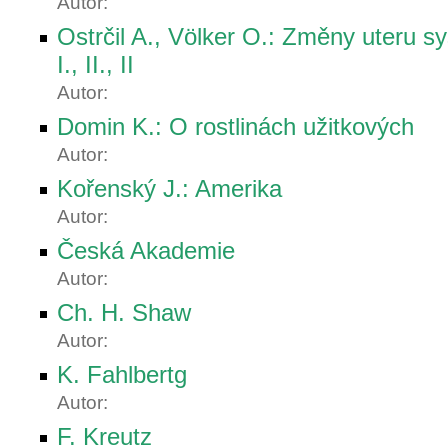
Autor:
Ostrčil A., Völker O.: Změny uteru sy
I., II., II
Autor:
Domin K.: O rostlinách užitkových
Autor:
Kořenský J.: Amerika
Autor:
Česká Akademie
Autor:
Ch. H. Shaw
Autor:
K. Fahlbertg
Autor:
F. Kreutz