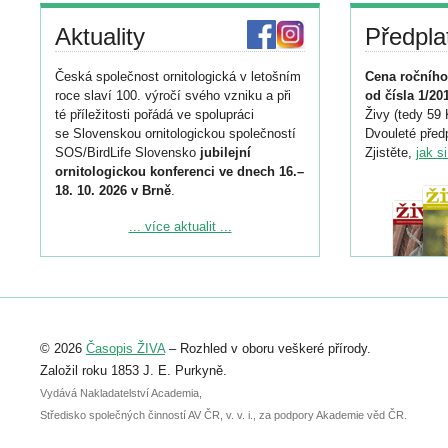
Aktuality
Předpla
Česká společnost ornitologická v letošním
Cena ročního
roce slaví 100. výročí svého vzniku a při
od čísla 1/20
té příležitosti pořádá ve spolupráci
Živy (tedy 59 
se Slovenskou ornitologickou společností
Dvouleté předp
SOS/BirdLife Slovensko
jubilejní
Zjistěte,
jak s
ornitologickou konferenci ve dnech 16.–
18. 10. 2026 v Brně
.
Podrobnější informace ke konferenci
... více aktualit ...
naleznete zde:
https://www.birdlife.cz/konference-2026/
Registrovat se můžete do 6. září.
Upozorňujeme, že termín pro odeslání
© 2026
Časopis ŽIVA
– Rozhled v oboru veškeré přírody.
abstraktu přihlášené přednášky nebo
posteru je už 30. června.
Založil roku 1853 J. E. Purkyně.
Vydává Nakladatelství Academia,
Středisko společných činností AV ČR, v. v. i., za podpory Akademie věd ČR.