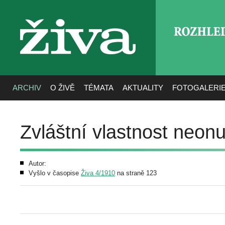
ROZHLE
živa
ARCHIV
O ŽIVĚ
TÉMATA
AKTUALITY
FOTOGALERI
Zvláštní vlastnost neon
Autor:
Vyšlo v časopise
Živa 4/1910
na straně 123