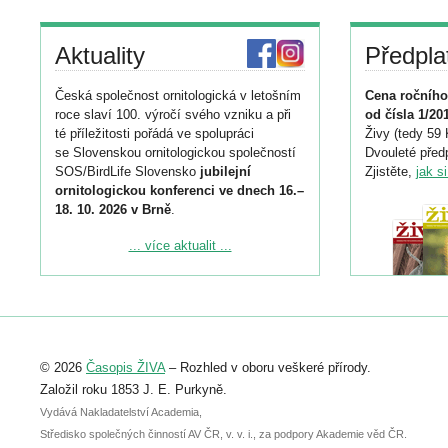
Aktuality
Předpla
Česká společnost ornitologická v letošním
Cena ročního
roce slaví 100. výročí svého vzniku a při
od čísla 1/20
té příležitosti pořádá ve spolupráci
Živy (tedy 59 
se Slovenskou ornitologickou společností
Dvouleté předp
SOS/BirdLife Slovensko
jubilejní
Zjistěte,
jak s
ornitologickou konferenci ve dnech 16.–
18. 10. 2026 v Brně
.
Podrobnější informace ke konferenci
... více aktualit ...
naleznete zde:
https://www.birdlife.cz/konference-2026/
Registrovat se můžete do 6. září.
Upozorňujeme, že termín pro odeslání
© 2026
Časopis ŽIVA
– Rozhled v oboru veškeré přírody.
abstraktu přihlášené přednášky nebo
posteru je už 30. června.
Založil roku 1853 J. E. Purkyně.
Vydává Nakladatelství Academia,
Středisko společných činností AV ČR, v. v. i., za podpory Akademie věd ČR.