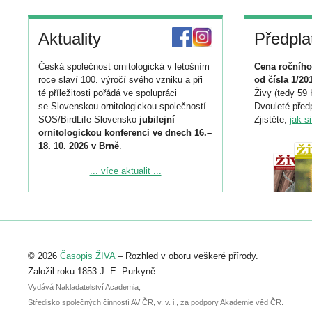
Aktuality
Předpla
Česká společnost ornitologická v letošním
Cena ročního
roce slaví 100. výročí svého vzniku a při
od čísla 1/20
té příležitosti pořádá ve spolupráci
Živy (tedy 59 
se Slovenskou ornitologickou společností
Dvouleté předp
SOS/BirdLife Slovensko
jubilejní
Zjistěte,
jak s
ornitologickou konferenci ve dnech 16.–
18. 10. 2026 v Brně
.
Podrobnější informace ke konferenci
... více aktualit ...
naleznete zde:
https://www.birdlife.cz/konference-2026/
Registrovat se můžete do 6. září.
Upozorňujeme, že termín pro odeslání
© 2026
Časopis ŽIVA
– Rozhled v oboru veškeré přírody.
abstraktu přihlášené přednášky nebo
posteru je už 30. června.
Založil roku 1853 J. E. Purkyně.
Vydává Nakladatelství Academia,
Středisko společných činností AV ČR, v. v. i., za podpory Akademie věd ČR.