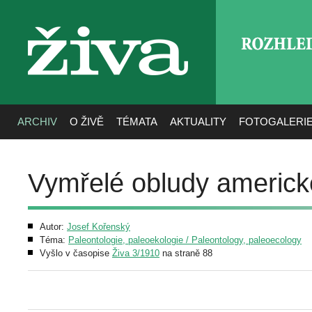
ROZHLE
živa
ARCHIV
O ŽIVĚ
TÉMATA
AKTUALITY
FOTOGALERI
Vymřelé obludy americk
Autor:
Josef Kořenský
Téma:
Paleontologie, paleoekologie / Paleontology, paleoecology
Vyšlo v časopise
Živa 3/1910
na straně 88