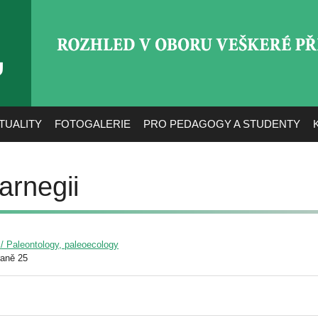
ROZHLED V OBORU VEŠ
TUALITY
FOTOGALERIE
PRO PEDAGOGY A STUDENTY
arnegii
 / Paleontology, paleoecology
raně 25