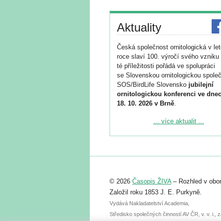
Aktuality
Česká společnost ornitologická v le
roce slaví 100. výročí svého vzniku 
té příležitosti pořádá ve spolupráci
se Slovenskou ornitologickou společ
SOS/BirdLife Slovensko
jubilejní
ornitologickou konferenci ve dnec
18. 10. 2026 v Brně
.
Podrobnější informace ke konferenc
... více aktualit ...
naleznete zde:
https://www.birdlife.cz/konference-2
Registrovat se můžete do 6. září.
Upozorňujeme, že termín pro odeslá
© 2026
Časopis ŽIVA
– Rozhled v obor
abstraktu přihlášené přednášky neb
posteru je už 30. června.
Založil roku 1853 J. E. Purkyně.
Vydává Nakladatelství Academia,
Středisko společných činností AV ČR, v. v. i.