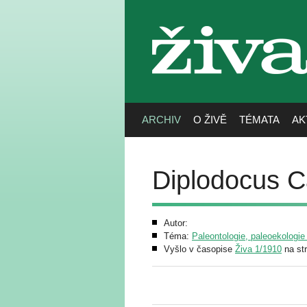
živa
ARCHIV
O ŽIVĚ
TÉMATA
AK
Diplodocus C
Autor:
Téma:
Paleontologie, paleoekologie
Vyšlo v časopise
Živa 1/1910
na st