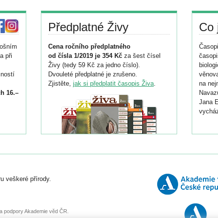
Předplatné Živy
Co 
tošním
Cena ročního předplatného
Časopi
a při
od čísla 1/2019 je 354 Kč
za šest čísel
časopi
Živy (tedy 59 Kč za jedno číslo).
biolog
ností
Dvouleté předplatné je zrušeno.
věnova
Zjistěte,
jak si předplatit časopis Živa
.
na nej
h 16.–
Navazu
Jana E
vycház
i
026/
ní
u veškeré přírody.
o
, za podpory Akademie věd ČR.