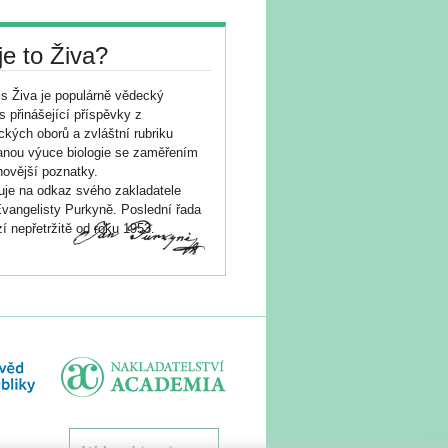
je to Živa?
s Živa je populárně vědecký
s přinášející příspěvky z
ických oborů a zvláštní rubriku
nou výuce biologie se zaměřením
novější poznatky.
je na odkaz svého zakladatele
vangelisty Purkyně. Poslední řada
í nepřetržitě od roku 1953.