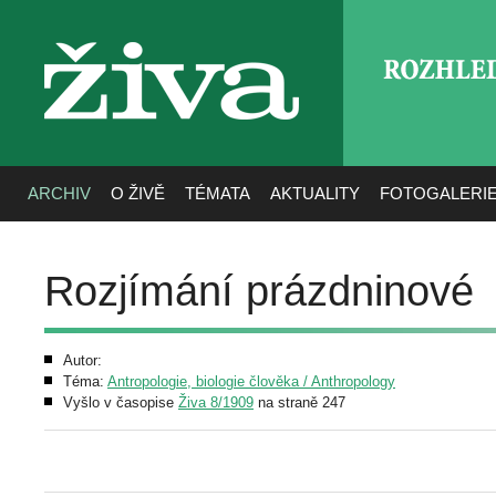
ROZHLE
živa
ARCHIV
O ŽIVĚ
TÉMATA
AKTUALITY
FOTOGALERI
Rozjímání prázdninové
Autor:
Téma:
Antropologie, biologie člověka / Anthropology
Vyšlo v časopise
Živa 8/1909
na straně 247