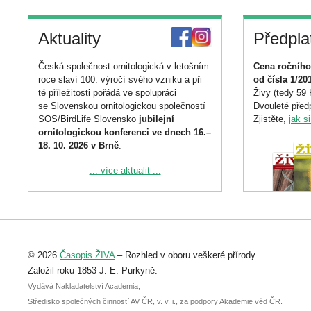
Aktuality
Předpla
Česká společnost ornitologická v letošním
Cena ročního
roce slaví 100. výročí svého vzniku a při
od čísla 1/20
té příležitosti pořádá ve spolupráci
Živy (tedy 59 
se Slovenskou ornitologickou společností
Dvouleté předp
SOS/BirdLife Slovensko
jubilejní
Zjistěte,
jak s
ornitologickou konferenci ve dnech 16.–
18. 10. 2026 v Brně
.
Podrobnější informace ke konferenci
... více aktualit ...
naleznete zde:
https://www.birdlife.cz/konference-2026/
Registrovat se můžete do 6. září.
Upozorňujeme, že termín pro odeslání
© 2026
Časopis ŽIVA
– Rozhled v oboru veškeré přírody.
abstraktu přihlášené přednášky nebo
posteru je už 30. června.
Založil roku 1853 J. E. Purkyně.
Vydává Nakladatelství Academia,
Středisko společných činností AV ČR, v. v. i., za podpory Akademie věd ČR.