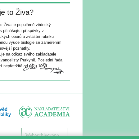
je to Živa?
s Živa je populárně vědecký
s přinášející příspěvky z
ických oborů a zvláštní rubriku
nou výuce biologie se zaměřením
novější poznatky.
je na odkaz svého zakladatele
vangelisty Purkyně. Poslední řada
í nepřetržitě od roku 1953.