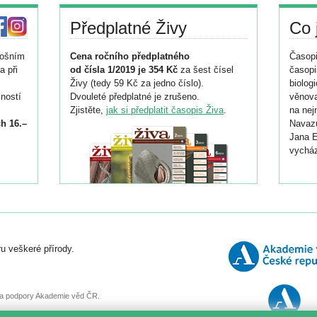
Předplatné Živy
Co 
tošním
Cena ročního předplatného
Časopi
a při
od čísla 1/2019 je 354 Kč
za šest čísel
časopi
Živy (tedy 59 Kč za jedno číslo).
biolog
ností
Dvouleté předplatné je zrušeno.
věnova
Zjistěte,
jak si předplatit časopis Živa
.
na nej
h 16.–
Navazu
Jana E
vycház
i
026/
ní
u veškeré přírody.
o
, za podpory Akademie věd ČR.