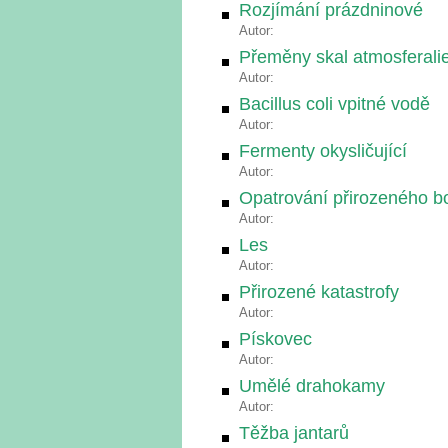
Rozjímání prázdninové
Autor:
Přeměny skal atmosferali
Autor:
Bacillus coli vpitné vodě
Autor:
Fermenty okysličující
Autor:
Opatrování přirozeného b
Autor:
Les
Autor:
Přirozené katastrofy
Autor:
Pískovec
Autor:
Umělé drahokamy
Autor:
Těžba jantarů