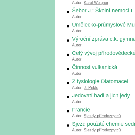
Autor:
Karel Weigner
Šebor J.: Školní nemoci I
Autor:
Umělecko-průmyslové M
Autor:
Výroční zpráva c.k. gymna
Autor:
Celý vývoj přírodovědeck
Autor:
Činnost vulkanická
Autor:
Z fysiologie Diatomaceí
Autor:
J. Peklo
Jedovatí hadi a jich jedy
Autor:
Francie
Autor:
Sjezdy přírodozpytců
Sjezd použité chemie se
Autor:
Sjezdy přírodozpytců