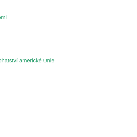
emi
ohatství americké Unie