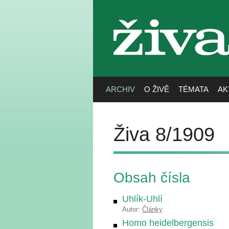
živa
ARCHIV
O ŽIVĚ
TÉMATA
AK
Živa 8/1909
Obsah čísla
Uhlík-Uhlí
Autor:
Články
Homo heidelbergensis