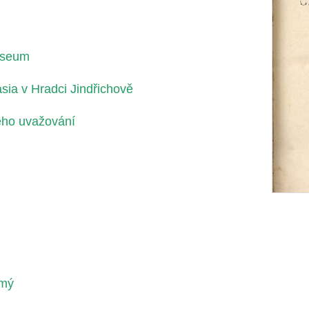
useum
sia v Hradci Jindřichově
ého uvažování
dmý