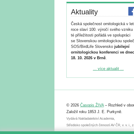
Aktuality
Česká společnost ornitologická v le
roce slaví 100. výročí svého vzniku 
té příležitosti pořádá ve spolupráci
se Slovenskou ornitologickou společ
SOS/BirdLife Slovensko
jubilejní
ornitologickou konferenci ve dnec
18. 10. 2026 v Brně
.
Podrobnější informace ke konferenc
... více aktualit ...
naleznete zde:
https://www.birdlife.cz/konference-2
Registrovat se můžete do 6. září.
Upozorňujeme, že termín pro odeslá
© 2026
Časopis ŽIVA
– Rozhled v obor
abstraktu přihlášené přednášky neb
posteru je už 30. června.
Založil roku 1853 J. E. Purkyně.
Vydává Nakladatelství Academia,
Středisko společných činností AV ČR, v. v. i.