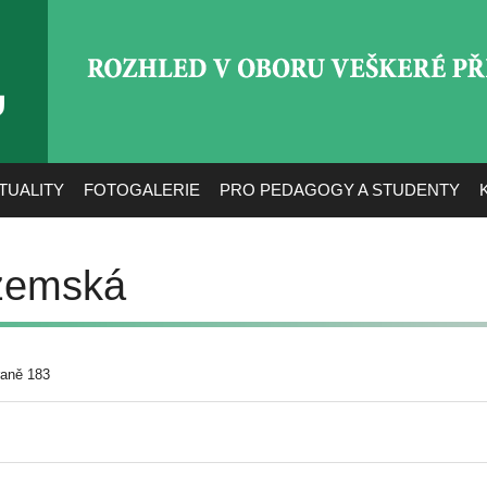
ROZHLED V OBORU VEŠ
TUALITY
FOTOGALERIE
PRO PEDAGOGY A STUDENTY
zemská
raně 183