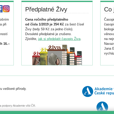
Předplatné Živy
Co 
tošním
Cena ročního předplatného
Časopi
a při
od čísla 1/2019 je 354 Kč
za šest čísel
časopi
Živy (tedy 59 Kč za jedno číslo).
biolog
ností
Dvouleté předplatné je zrušeno.
věnova
Zjistěte,
jak si předplatit časopis Živa
.
na nej
h 16.–
Navazu
Jana E
vycház
i
026/
ní
u veškeré přírody.
o
, za podpory Akademie věd ČR.