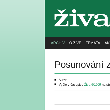
živa
ARCHIV
O ŽIVĚ
TÉMATA
AK
Posunování 
Autor:
Vyšlo v časopise
Živa 6/1909
na st