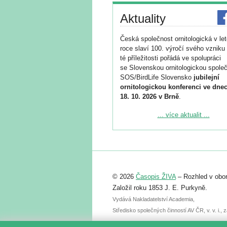
Aktuality
Česká společnost ornitologická v le
roce slaví 100. výročí svého vzniku 
té příležitosti pořádá ve spolupráci
se Slovenskou ornitologickou společ
SOS/BirdLife Slovensko
jubilejní
ornitologickou konferenci ve dnec
18. 10. 2026 v Brně
.
Podrobnější informace ke konferenc
... více aktualit ...
naleznete zde:
https://www.birdlife.cz/konference-2
Registrovat se můžete do 6. září.
Upozorňujeme, že termín pro odeslá
© 2026
Časopis ŽIVA
– Rozhled v obor
abstraktu přihlášené přednášky neb
posteru je už 30. června.
Založil roku 1853 J. E. Purkyně.
Vydává Nakladatelství Academia,
Středisko společných činností AV ČR, v. v. i.