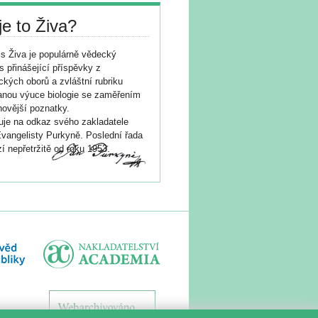
je to Živa?
s Živa je populárně vědecký
s přinášející příspěvky z
ických oborů a zvláštní rubriku
nou výuce biologie se zaměřením
novější poznatky.
je na odkaz svého zakladatele
vangelisty Purkyně. Poslední řada
í nepřetržitě od roku 1953.