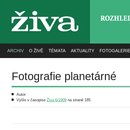
ROZHLE
živa
ARCHIV
O ŽIVĚ
TÉMATA
AKTUALITY
FOTOGALERI
Fotografie planetárné
Autor:
Vyšlo v časopise
Živa 6/1909
na straně 185