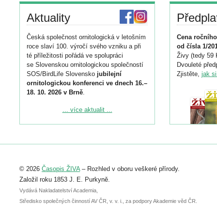
Aktuality
Předpla
Česká společnost ornitologická v letošním
Cena ročního
roce slaví 100. výročí svého vzniku a při
od čísla 1/20
té příležitosti pořádá ve spolupráci
Živy (tedy 59 
se Slovenskou ornitologickou společností
Dvouleté předp
SOS/BirdLife Slovensko
jubilejní
Zjistěte,
jak s
ornitologickou konferenci ve dnech 16.–
18. 10. 2026 v Brně
.
Podrobnější informace ke konferenci
... více aktualit ...
naleznete zde:
https://www.birdlife.cz/konference-2026/
Registrovat se můžete do 6. září.
Upozorňujeme, že termín pro odeslání
© 2026
Časopis ŽIVA
– Rozhled v oboru veškeré přírody.
abstraktu přihlášené přednášky nebo
posteru je už 30. června.
Založil roku 1853 J. E. Purkyně.
Vydává Nakladatelství Academia,
Středisko společných činností AV ČR, v. v. i., za podpory Akademie věd ČR.