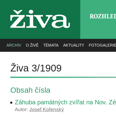
ROZHLE
živa
ARCHIV
O ŽIVĚ
TÉMATA
AKTUALITY
FOTOGALERI
Živa 3/1909
Obsah čísla
Záhuba památných zvířat na Nov. Zé
Autor:
Josef Kořenský