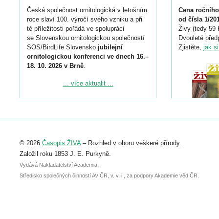
Česká společnost ornitologická v letošním
Cena ročního
roce slaví 100. výročí svého vzniku a při
od čísla 1/20
té příležitosti pořádá ve spolupráci
Živy (tedy 59 
se Slovenskou ornitologickou společností
Dvouleté předp
SOS/BirdLife Slovensko
jubilejní
Zjistěte,
jak s
ornitologickou konferenci ve dnech 16.–
18. 10. 2026 v Brně
.
Podrobnější informace ke konferenci
... více aktualit ...
naleznete zde:
https://www.birdlife.cz/konference-2026/
Registrovat se můžete do 6. září.
Upozorňujeme, že termín pro odeslání
© 2026
Časopis ŽIVA
– Rozhled v oboru veškeré přírody.
abstraktu přihlášené přednášky nebo
posteru je už 30. června.
Založil roku 1853 J. E. Purkyně.
Vydává Nakladatelství Academia,
Středisko společných činností AV ČR, v. v. i., za podpory Akademie věd ČR.