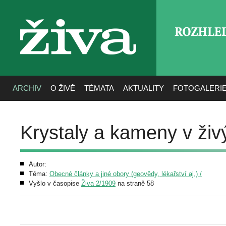
ROZHLE
živa
ARCHIV
O ŽIVĚ
TÉMATA
AKTUALITY
FOTOGALERI
Krystaly a kameny v živ
Autor:
Téma:
Obecné články a jiné obory (geovědy, lékařství aj.) /
Vyšlo v časopise
Živa 2/1909
na straně 58