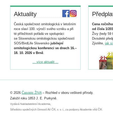
Aktuality
Předpla
Česká společnost ornitologická v letošním
Cena ročního
roce slaví 100. výročí svého vzniku a při
od čísla 1/20
té příležitosti pořádá ve spolupráci
Živy (tedy 59 
se Slovenskou ornitologickou společností
Dvouleté předp
SOS/BirdLife Slovensko
jubilejní
Zjistěte,
jak s
ornitologickou konferenci ve dnech 16.–
18. 10. 2026 v Brně
.
Podrobnější informace ke konferenci
... více aktualit ...
naleznete zde:
https://www.birdlife.cz/konference-2026/
Registrovat se můžete do 6. září.
Upozorňujeme, že termín pro odeslání
© 2026
Časopis ŽIVA
– Rozhled v oboru veškeré přírody.
abstraktu přihlášené přednášky nebo
posteru je už 30. června.
Založil roku 1853 J. E. Purkyně.
Vydává Nakladatelství Academia,
Středisko společných činností AV ČR, v. v. i., za podpory Akademie věd ČR.