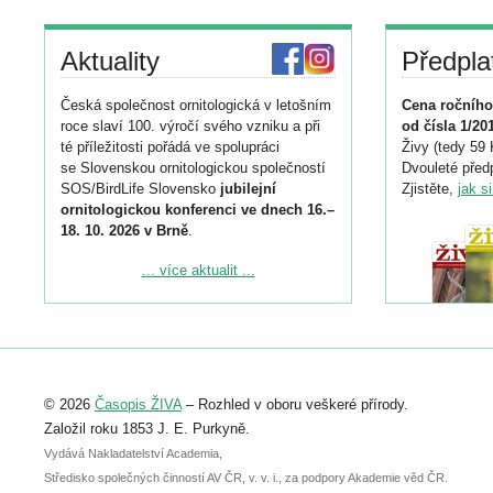
Aktuality
Předpla
Česká společnost ornitologická v letošním
Cena ročního
roce slaví 100. výročí svého vzniku a při
od čísla 1/20
té příležitosti pořádá ve spolupráci
Živy (tedy 59 
se Slovenskou ornitologickou společností
Dvouleté předp
SOS/BirdLife Slovensko
jubilejní
Zjistěte,
jak s
ornitologickou konferenci ve dnech 16.–
18. 10. 2026 v Brně
.
Podrobnější informace ke konferenci
... více aktualit ...
naleznete zde:
https://www.birdlife.cz/konference-2026/
Registrovat se můžete do 6. září.
Upozorňujeme, že termín pro odeslání
© 2026
Časopis ŽIVA
– Rozhled v oboru veškeré přírody.
abstraktu přihlášené přednášky nebo
posteru je už 30. června.
Založil roku 1853 J. E. Purkyně.
Vydává Nakladatelství Academia,
Středisko společných činností AV ČR, v. v. i., za podpory Akademie věd ČR.