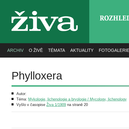
ROZHLE
živa
ARCHIV
O ŽIVĚ
TÉMATA
AKTUALITY
FOTOGALERI
Phylloxera
Autor:
Téma:
Mykologie, lichenologie a bryologie / Mycology, lichenology
Vyšlo v časopise
Živa 1/1909
na straně 20