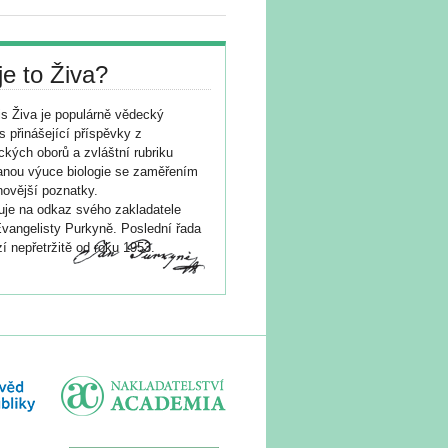
je to Živa?
s Živa je populárně vědecký
s přinášející příspěvky z
ických oborů a zvláštní rubriku
nou výuce biologie se zaměřením
novější poznatky.
je na odkaz svého zakladatele
vangelisty Purkyně. Poslední řada
í nepřetržitě od roku 1953.