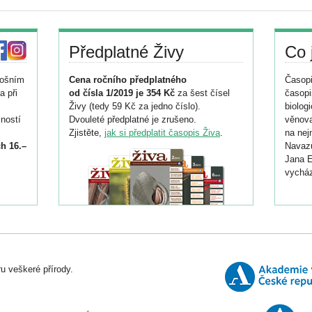
Předplatné Živy
Co 
tošním
Cena ročního předplatného
Časopi
a při
od čísla 1/2019 je 354 Kč
za šest čísel
časopi
Živy (tedy 59 Kč za jedno číslo).
biolog
ností
Dvouleté předplatné je zrušeno.
věnova
Zjistěte,
jak si předplatit časopis Živa
.
na nej
h 16.–
Navazu
Jana E
vycház
i
026/
ní
u veškeré přírody.
o