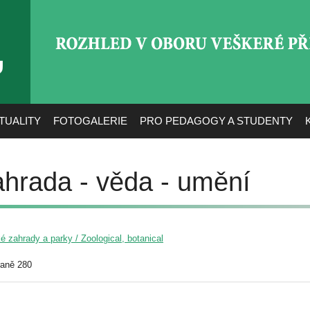
ROZHLED V OBORU VEŠ
TUALITY
FOTOGALERIE
PRO PEDAGOGY A STUDENTY
ahrada - věda - umění
é zahrady a parky / Zoological, botanical
raně 280