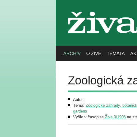
živa
ARCHIV
O ŽIVĚ
TÉMATA
AK
Zoologická z
Autor:
Téma:
Zoologické zahrady, botanick
gardens
Vyšlo v časopise
Živa 9/1908
na st