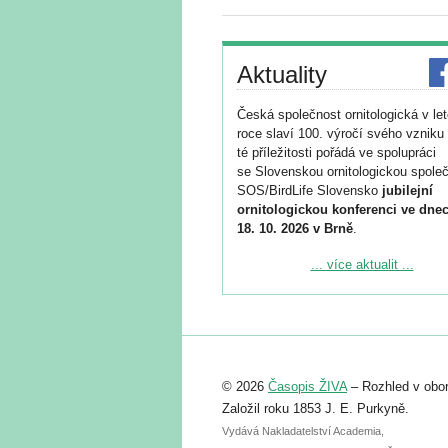
Aktuality
Česká společnost ornitologická v le
roce slaví 100. výročí svého vzniku 
té příležitosti pořádá ve spolupráci
se Slovenskou ornitologickou společ
SOS/BirdLife Slovensko
jubilejní
ornitologickou konferenci ve dnec
18. 10. 2026 v Brně
.
Podrobnější informace ke konferenc
... více aktualit ...
naleznete zde:
https://www.birdlife.cz/konference-2
Registrovat se můžete do 6. září.
Upozorňujeme, že termín pro odeslá
© 2026
Časopis ŽIVA
– Rozhled v obor
abstraktu přihlášené přednášky neb
posteru je už 30. června.
Založil roku 1853 J. E. Purkyně.
Vydává Nakladatelství Academia,