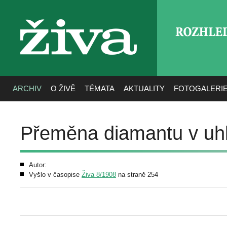
ROZHLE
živa
ARCHIV
O ŽIVĚ
TÉMATA
AKTUALITY
FOTOGALERI
Přeměna diamantu v uhl
Autor:
Vyšlo v časopise
Živa 8/1908
na straně 254