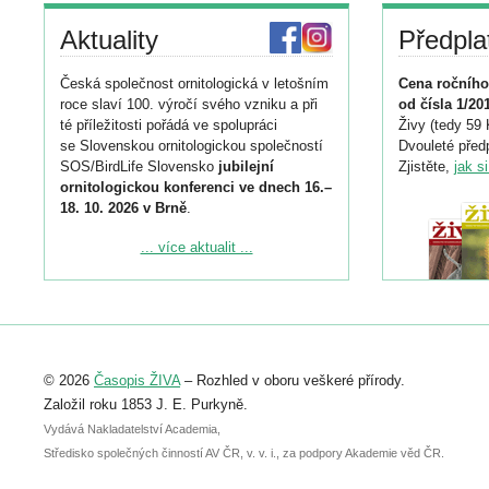
Aktuality
Předpla
Česká společnost ornitologická v letošním
Cena ročního
roce slaví 100. výročí svého vzniku a při
od čísla 1/20
té příležitosti pořádá ve spolupráci
Živy (tedy 59 
se Slovenskou ornitologickou společností
Dvouleté předp
SOS/BirdLife Slovensko
jubilejní
Zjistěte,
jak s
ornitologickou konferenci ve dnech 16.–
18. 10. 2026 v Brně
.
Podrobnější informace ke konferenci
... více aktualit ...
naleznete zde:
https://www.birdlife.cz/konference-2026/
Registrovat se můžete do 6. září.
Upozorňujeme, že termín pro odeslání
© 2026
Časopis ŽIVA
– Rozhled v oboru veškeré přírody.
abstraktu přihlášené přednášky nebo
posteru je už 30. června.
Založil roku 1853 J. E. Purkyně.
Vydává Nakladatelství Academia,
Středisko společných činností AV ČR, v. v. i., za podpory Akademie věd ČR.