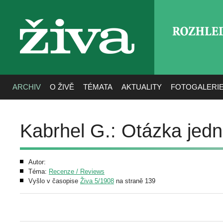
ROZHLE
živa
ARCHIV
O ŽIVĚ
TÉMATA
AKTUALITY
FOTOGALERI
Kabrhel G.: Otázka jed
Autor:
Téma:
Recenze / Reviews
Vyšlo v časopise
Živa 5/1908
na straně 139