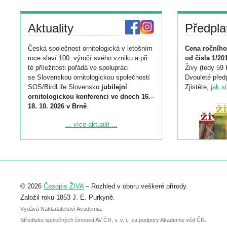
Aktuality
Předpla
Česká společnost ornitologická v letošním
Cena ročního
roce slaví 100. výročí svého vzniku a při
od čísla 1/20
té příležitosti pořádá ve spolupráci
Živy (tedy 59 
se Slovenskou ornitologickou společností
Dvouleté předp
SOS/BirdLife Slovensko
jubilejní
Zjistěte,
jak s
ornitologickou konferenci ve dnech 16.–
18. 10. 2026 v Brně
.
Podrobnější informace ke konferenci
... více aktualit ...
naleznete zde:
https://www.birdlife.cz/konference-2026/
Registrovat se můžete do 6. září.
Upozorňujeme, že termín pro odeslání
© 2026
Časopis ŽIVA
– Rozhled v oboru veškeré přírody.
abstraktu přihlášené přednášky nebo
posteru je už 30. června.
Založil roku 1853 J. E. Purkyně.
Vydává Nakladatelství Academia,
Středisko společných činností AV ČR, v. v. i., za podpory Akademie věd ČR.