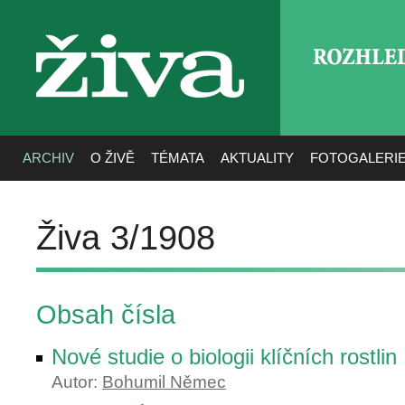
ROZHLE
živa
ARCHIV
O ŽIVĚ
TÉMATA
AKTUALITY
FOTOGALERI
Živa 3/1908
Obsah čísla
Nové studie o biologii klíčních rostlin
Autor:
Bohumil Němec