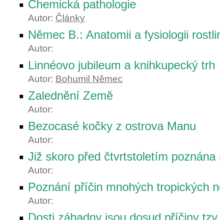
Chemická pathologie
Autor:
Články
Němec B.: Anatomii a fysiologii rostli
Autor:
Linnéovo jubileum a knihkupecký trh
Autor:
Bohumil Němec
Zalednění Země
Autor:
Bezocasé kočky z ostrova Manu
Autor:
Již skoro před čtvrtstoletím poznán
Autor:
Poznání příčin mnohých tropických 
Autor:
Dosti záhadny jsou dosud příčiny tz