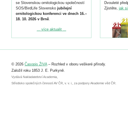
se Slovenskou ornitologickou společností
Dvouleté předp
SOS/BirdLife Slovensko
jubilejní
Zjistěte,
jak s
ornitologickou konferenci ve dnech 16.–
18. 10. 2026 v Brně
.
Podrobnější informace ke konferenci
... více aktualit ...
naleznete zde:
https://www.birdlife.cz/konference-2026/
Registrovat se můžete do 6. září.
Upozorňujeme, že termín pro odeslání
© 2026
Časopis ŽIVA
– Rozhled v oboru veškeré přírody.
abstraktu přihlášené přednášky nebo
posteru je už 30. června.
Založil roku 1853 J. E. Purkyně.
Vydává Nakladatelství Academia,
Středisko společných činností AV ČR, v. v. i., za podpory Akademie věd ČR.