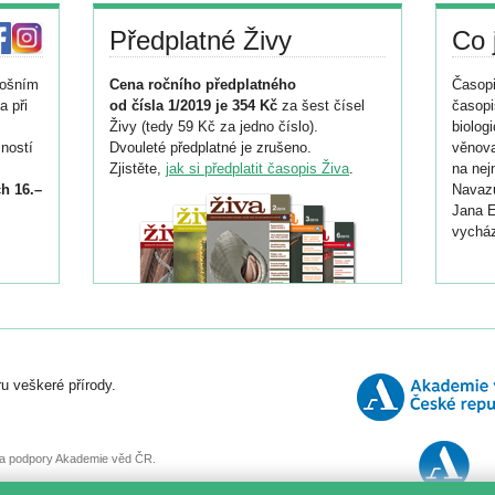
Předplatné Živy
Co 
tošním
Cena ročního předplatného
Časopi
a při
od čísla 1/2019 je 354 Kč
za šest čísel
časopi
Živy (tedy 59 Kč za jedno číslo).
biolog
ností
Dvouleté předplatné je zrušeno.
věnova
Zjistěte,
jak si předplatit časopis Živa
.
na nej
h 16.–
Navazu
Jana E
vycház
i
026/
ní
u veškeré přírody.
o
, za podpory Akademie věd ČR.