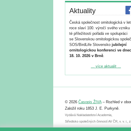
Aktuality
Česká společnost ornitologická v le
roce slaví 100. výročí svého vzniku 
té příležitosti pořádá ve spolupráci
se Slovenskou ornitologickou společ
SOS/BirdLife Slovensko
jubilejní
ornitologickou konferenci ve dnec
18. 10. 2026 v Brně
.
Podrobnější informace ke konferenc
... více aktualit ...
naleznete zde:
https://www.birdlife.cz/konference-2
Registrovat se můžete do 6. září.
Upozorňujeme, že termín pro odeslá
© 2026
Časopis ŽIVA
– Rozhled v obor
abstraktu přihlášené přednášky neb
posteru je už 30. června.
Založil roku 1853 J. E. Purkyně.
Vydává Nakladatelství Academia,
Středisko společných činností AV ČR, v. v. i.