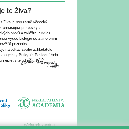
je to Živa?
s Živa je populárně vědecký
s přinášející příspěvky z
ických oborů a zvláštní rubriku
nou výuce biologie se zaměřením
novější poznatky.
je na odkaz svého zakladatele
vangelisty Purkyně. Poslední řada
í nepřetržitě od roku 1953.