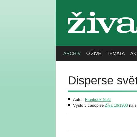
živa
ARCHIV
O ŽIVĚ
TÉMATA
AK
Disperse svět
Autor:
František Nušl
Vyšlo v časopise
Živa 10/1908
na s