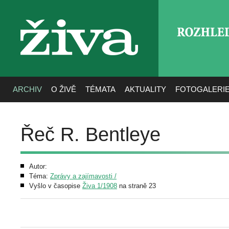
ROZHLE
živa
ARCHIV
O ŽIVĚ
TÉMATA
AKTUALITY
FOTOGALERI
Řeč R. Bentleye
Autor:
Téma:
Zprávy a zajímavosti /
Vyšlo v časopise
Živa 1/1908
na straně 23