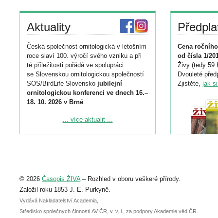
Aktuality
Předpla
Česká společnost ornitologická v letošním
Cena ročního
roce slaví 100. výročí svého vzniku a při
od čísla 1/20
té příležitosti pořádá ve spolupráci
Živy (tedy 59 
se Slovenskou ornitologickou společností
Dvouleté předp
SOS/BirdLife Slovensko
jubilejní
Zjistěte,
jak s
ornitologickou konferenci ve dnech 16.–
18. 10. 2026 v Brně
.
Podrobnější informace ke konferenci
... více aktualit ...
naleznete zde:
https://www.birdlife.cz/konference-2026/
Registrovat se můžete do 6. září.
Upozorňujeme, že termín pro odeslání
© 2026
Časopis ŽIVA
– Rozhled v oboru veškeré přírody.
abstraktu přihlášené přednášky nebo
posteru je už 30. června.
Založil roku 1853 J. E. Purkyně.
Vydává Nakladatelství Academia,
Středisko společných činností AV ČR, v. v. i., za podpory Akademie věd ČR.