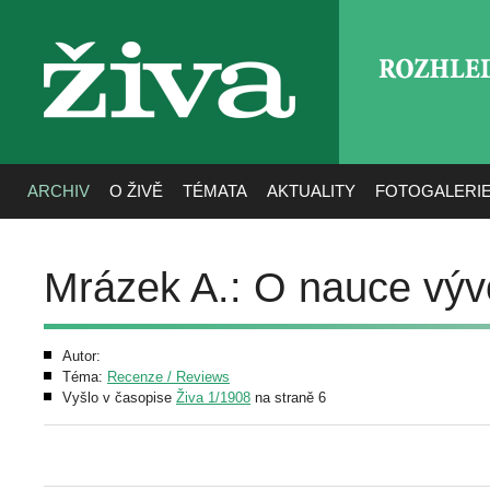
ROZHLE
živa
ARCHIV
O ŽIVĚ
TÉMATA
AKTUALITY
FOTOGALERI
Mrázek A.: O nauce výv
Autor:
Téma:
Recenze / Reviews
Vyšlo v časopise
Živa 1/1908
na straně 6