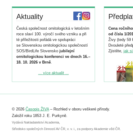
Aktuality
Předpla
Česká společnost ornitologická v letošním
Cena ročního
roce slaví 100. výročí svého vzniku a při
od čísla 1/20
té příležitosti pořádá ve spolupráci
Živy (tedy 59 
se Slovenskou ornitologickou společností
Dvouleté předp
SOS/BirdLife Slovensko
jubilejní
Zjistěte,
jak s
ornitologickou konferenci ve dnech 16.–
18. 10. 2026 v Brně
.
Podrobnější informace ke konferenci
... více aktualit ...
naleznete zde:
https://www.birdlife.cz/konference-2026/
Registrovat se můžete do 6. září.
Upozorňujeme, že termín pro odeslání
© 2026
Časopis ŽIVA
– Rozhled v oboru veškeré přírody.
abstraktu přihlášené přednášky nebo
posteru je už 30. června.
Založil roku 1853 J. E. Purkyně.
Vydává Nakladatelství Academia,
Středisko společných činností AV ČR, v. v. i., za podpory Akademie věd ČR.