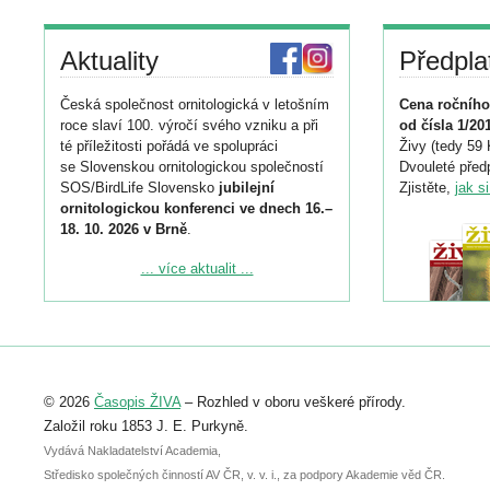
Aktuality
Předpla
Česká společnost ornitologická v letošním
Cena ročního
roce slaví 100. výročí svého vzniku a při
od čísla 1/20
té příležitosti pořádá ve spolupráci
Živy (tedy 59 
se Slovenskou ornitologickou společností
Dvouleté předp
SOS/BirdLife Slovensko
jubilejní
Zjistěte,
jak s
ornitologickou konferenci ve dnech 16.–
18. 10. 2026 v Brně
.
Podrobnější informace ke konferenci
... více aktualit ...
naleznete zde:
https://www.birdlife.cz/konference-2026/
Registrovat se můžete do 6. září.
Upozorňujeme, že termín pro odeslání
© 2026
Časopis ŽIVA
– Rozhled v oboru veškeré přírody.
abstraktu přihlášené přednášky nebo
posteru je už 30. června.
Založil roku 1853 J. E. Purkyně.
Vydává Nakladatelství Academia,
Středisko společných činností AV ČR, v. v. i., za podpory Akademie věd ČR.