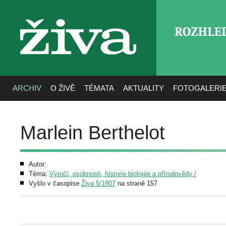
ROZHLE
živa
ARCHIV
O ŽIVĚ
TÉMATA
AKTUALITY
FOTOGALERI
Marlein Berthelot
Autor:
Téma:
Výročí, osobnosti, historie biologie a přírodovědy /
Vyšlo v časopise
Živa 5/1907
na straně 157