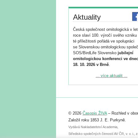
Aktuality
Česká společnost ornitologická v le
roce slaví 100. výročí svého vzniku 
té příležitosti pořádá ve spolupráci
se Slovenskou ornitologickou společ
SOS/BirdLife Slovensko
jubilejní
ornitologickou konferenci ve dnec
18. 10. 2026 v Brně
.
Podrobnější informace ke konferenc
... více aktualit ...
naleznete zde:
https://www.birdlife.cz/konference-2
Registrovat se můžete do 6. září.
Upozorňujeme, že termín pro odeslá
© 2026
Časopis ŽIVA
– Rozhled v obor
abstraktu přihlášené přednášky neb
posteru je už 30. června.
Založil roku 1853 J. E. Purkyně.
Vydává Nakladatelství Academia,
Středisko společných činností AV ČR, v. v. i.