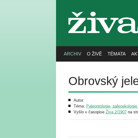
živa
ARCHIV
O ŽIVĚ
TÉMATA
AK
Obrovský jel
Autor:
Téma:
Paleontologie, paleoekologie
Vyšlo v časopise
Živa 2/1907
na st