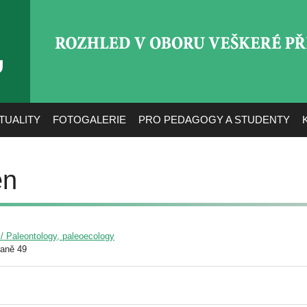
ROZHLED V OBORU VEŠ
TUALITY
FOTOGALERIE
PRO PEDAGOGY A STUDENTY
en
 / Paleontology, paleoecology
raně 49