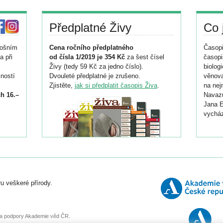
Předplatné Živy
Co 
tošním
Cena ročního předplatného
Časopi
a při
od čísla 1/2019 je 354 Kč
za šest čísel
časopi
Živy (tedy 59 Kč za jedno číslo).
biolog
ností
Dvouleté předplatné je zrušeno.
věnova
Zjistěte,
jak si předplatit časopis Živa
.
na nej
h 16.–
Navazu
Jana E
vycház
i
026/
ní
u veškeré přírody.
o
, za podpory Akademie věd ČR.