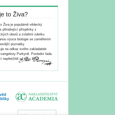
je to Živa?
s Živa je populárně vědecký
s přinášející příspěvky z
ických oborů a zvláštní rubriku
nou výuce biologie se zaměřením
novější poznatky.
je na odkaz svého zakladatele
vangelisty Purkyně. Poslední řada
í nepřetržitě od roku 1953.