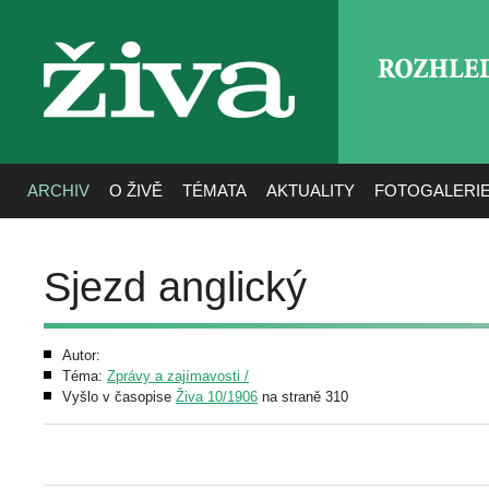
ROZHLE
živa
ARCHIV
O ŽIVĚ
TÉMATA
AKTUALITY
FOTOGALERI
Sjezd anglický
Autor:
Téma:
Zprávy a zajímavosti /
Vyšlo v časopise
Živa 10/1906
na straně 310