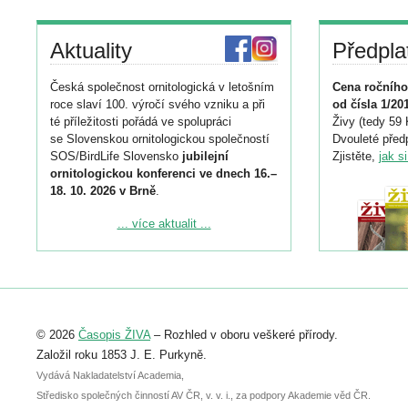
Aktuality
Předpla
Česká společnost ornitologická v letošním
Cena ročního
roce slaví 100. výročí svého vzniku a při
od čísla 1/20
té příležitosti pořádá ve spolupráci
Živy (tedy 59 
se Slovenskou ornitologickou společností
Dvouleté předp
SOS/BirdLife Slovensko
jubilejní
Zjistěte,
jak s
ornitologickou konferenci ve dnech 16.–
18. 10. 2026 v Brně
.
Podrobnější informace ke konferenci
... více aktualit ...
naleznete zde:
https://www.birdlife.cz/konference-2026/
Registrovat se můžete do 6. září.
Upozorňujeme, že termín pro odeslání
© 2026
Časopis ŽIVA
– Rozhled v oboru veškeré přírody.
abstraktu přihlášené přednášky nebo
posteru je už 30. června.
Založil roku 1853 J. E. Purkyně.
Vydává Nakladatelství Academia,
Středisko společných činností AV ČR, v. v. i., za podpory Akademie věd ČR.