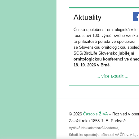
Aktuality
Česká společnost ornitologická v le
roce slaví 100. výročí svého vzniku 
té příležitosti pořádá ve spolupráci
se Slovenskou ornitologickou společ
SOS/BirdLife Slovensko
jubilejní
ornitologickou konferenci ve dnec
18. 10. 2026 v Brně
.
Podrobnější informace ke konferenc
... více aktualit ...
naleznete zde:
https://www.birdlife.cz/konference-2
Registrovat se můžete do 6. září.
Upozorňujeme, že termín pro odeslá
© 2026
Časopis ŽIVA
– Rozhled v obor
abstraktu přihlášené přednášky neb
posteru je už 30. června.
Založil roku 1853 J. E. Purkyně.
Vydává Nakladatelství Academia,
Středisko společných činností AV ČR, v. v. i.