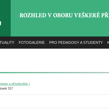
ROZHLED V OBORU VEŠ
TUALITY
FOTOGALERIE
PRO PEDAGOGY A STUDENTY
ologie a přírodovědy /
traně 317