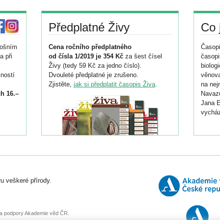
Předplatné Živy
Co 
tošním
Cena ročního předplatného
Časopi
a při
od čísla 1/2019 je 354 Kč
za šest čísel
časopi
Živy (tedy 59 Kč za jedno číslo).
biolog
ností
Dvouleté předplatné je zrušeno.
věnova
Zjistěte,
jak si předplatit časopis Živa
.
na nej
h 16.–
Navazu
Jana E
vycház
i
026/
ní
u veškeré přírody.
o
, za podpory Akademie věd ČR.