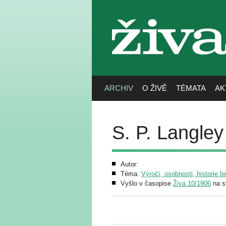
živa
ARCHIV
O ŽIVĚ
TÉMATA
AK
S. P. Langley
Autor:
Téma:
Výročí, osobnosti, historie bi
Vyšlo v časopise
Živa 10/1906
na s