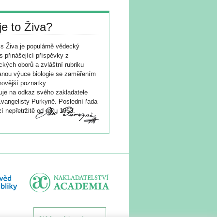
je to Živa?
s Živa je populárně vědecký
s přinášející příspěvky z
ických oborů a zvláštní rubriku
nou výuce biologie se zaměřením
novější poznatky.
je na odkaz svého zakladatele
vangelisty Purkyně. Poslední řada
í nepřetržitě od roku 1953.