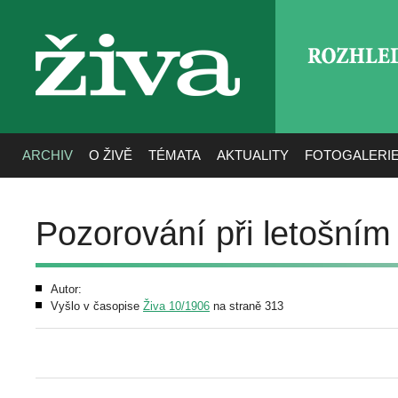
ROZHLE
živa
ARCHIV
O ŽIVĚ
TÉMATA
AKTUALITY
FOTOGALERI
Pozorování při letošní
Autor:
Vyšlo v časopise
Živa 10/1906
na straně 313