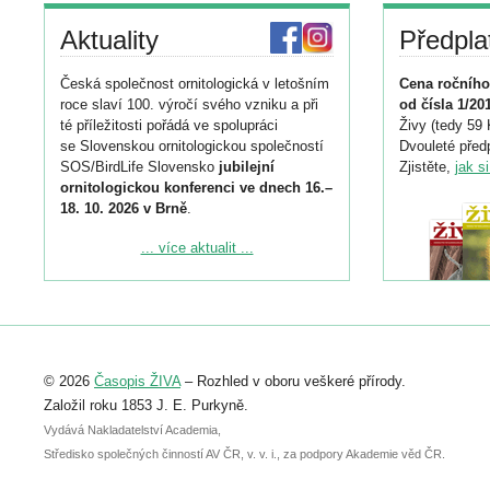
Aktuality
Předpla
Česká společnost ornitologická v letošním
Cena ročního
roce slaví 100. výročí svého vzniku a při
od čísla 1/20
té příležitosti pořádá ve spolupráci
Živy (tedy 59 
se Slovenskou ornitologickou společností
Dvouleté předp
SOS/BirdLife Slovensko
jubilejní
Zjistěte,
jak s
ornitologickou konferenci ve dnech 16.–
18. 10. 2026 v Brně
.
Podrobnější informace ke konferenci
... více aktualit ...
naleznete zde:
https://www.birdlife.cz/konference-2026/
Registrovat se můžete do 6. září.
Upozorňujeme, že termín pro odeslání
© 2026
Časopis ŽIVA
– Rozhled v oboru veškeré přírody.
abstraktu přihlášené přednášky nebo
posteru je už 30. června.
Založil roku 1853 J. E. Purkyně.
Vydává Nakladatelství Academia,
Středisko společných činností AV ČR, v. v. i., za podpory Akademie věd ČR.