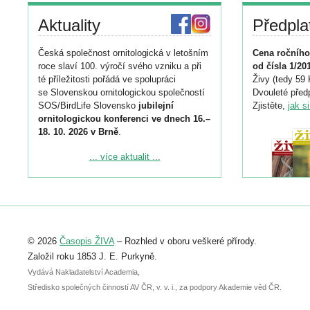
Aktuality
Předpla
Česká společnost ornitologická v letošním
Cena ročního
roce slaví 100. výročí svého vzniku a při
od čísla 1/20
té příležitosti pořádá ve spolupráci
Živy (tedy 59 
se Slovenskou ornitologickou společností
Dvouleté předp
SOS/BirdLife Slovensko
jubilejní
Zjistěte,
jak s
ornitologickou konferenci ve dnech 16.–
18. 10. 2026 v Brně
.
Podrobnější informace ke konferenci
... více aktualit ...
naleznete zde:
https://www.birdlife.cz/konference-2026/
Registrovat se můžete do 6. září.
Upozorňujeme, že termín pro odeslání
© 2026
Časopis ŽIVA
– Rozhled v oboru veškeré přírody.
abstraktu přihlášené přednášky nebo
posteru je už 30. června.
Založil roku 1853 J. E. Purkyně.
Vydává Nakladatelství Academia,
Středisko společných činností AV ČR, v. v. i., za podpory Akademie věd ČR.