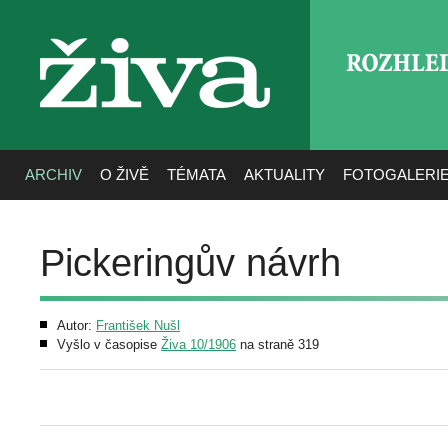
ROZHLE
živa
ARCHIV
O ŽIVĚ
TÉMATA
AKTUALITY
FOTOGALERI
Pickeringův návrh
Autor:
František Nušl
Vyšlo v časopise
Živa 10/1906
na straně 319