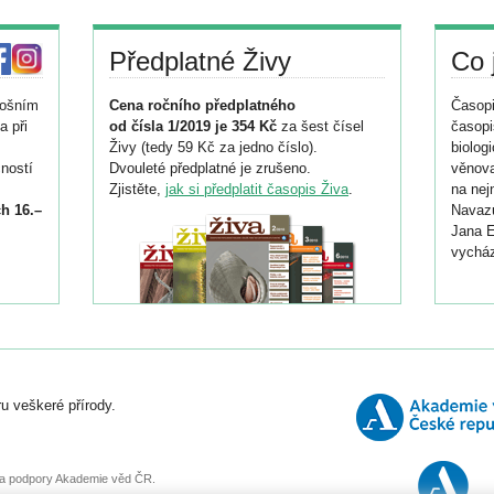
Předplatné Živy
Co 
tošním
Cena ročního předplatného
Časopi
a při
od čísla 1/2019 je 354 Kč
za šest čísel
časopi
Živy (tedy 59 Kč za jedno číslo).
biolog
ností
Dvouleté předplatné je zrušeno.
věnova
Zjistěte,
jak si předplatit časopis Živa
.
na nej
h 16.–
Navazu
Jana E
vycház
i
026/
ní
u veškeré přírody.
o
, za podpory Akademie věd ČR.