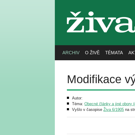
živa
ARCHIV
O ŽIVĚ
TÉMATA
AK
Modifikace v
Autor:
Téma:
Obecné články a jiné obory (g
Vyšlo v časopise
Živa 6/1905
na st