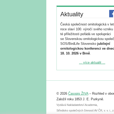
Aktuality
Česká společnost ornitologická v le
roce slaví 100. výročí svého vzniku 
té příležitosti pořádá ve spolupráci
se Slovenskou ornitologickou společ
SOS/BirdLife Slovensko
jubilejní
ornitologickou konferenci ve dnec
18. 10. 2026 v Brně
.
Podrobnější informace ke konferenc
... více aktualit ...
naleznete zde:
https://www.birdlife.cz/konference-2
Registrovat se můžete do 6. září.
Upozorňujeme, že termín pro odeslá
© 2026
Časopis ŽIVA
– Rozhled v obor
abstraktu přihlášené přednášky neb
posteru je už 30. června.
Založil roku 1853 J. E. Purkyně.
Vydává Nakladatelství Academia,
Středisko společných činností AV ČR, v. v. i.