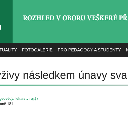
ROZHLED V OBORU VEŠ
TUALITY
FOTOGALERIE
PRO PEDAGOGY A STUDENTY
ýživy následkem únavy sva
eovědy, lékařství aj.) /
raně 181