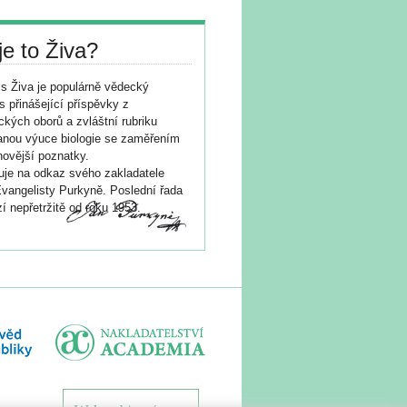
je to Živa?
s Živa je populárně vědecký
s přinášející příspěvky z
ických oborů a zvláštní rubriku
nou výuce biologie se zaměřením
novější poznatky.
je na odkaz svého zakladatele
vangelisty Purkyně. Poslední řada
í nepřetržitě od roku 1953.