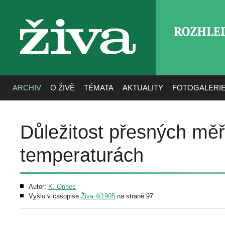
ROZHLE
živa
ARCHIV
O ŽIVĚ
TÉMATA
AKTUALITY
FOTOGALERI
Důležitost přesných měř
temperaturách
Autor:
K. Onnes
Vyšlo v časopise
Živa 4/1905
na straně 97