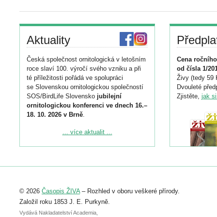
Aktuality
Předpla
Česká společnost ornitologická v letošním
Cena ročního
roce slaví 100. výročí svého vzniku a při
od čísla 1/20
té příležitosti pořádá ve spolupráci
Živy (tedy 59 
se Slovenskou ornitologickou společností
Dvouleté předp
SOS/BirdLife Slovensko
jubilejní
Zjistěte,
jak s
ornitologickou konferenci ve dnech 16.–
18. 10. 2026 v Brně
.
Podrobnější informace ke konferenci
... více aktualit ...
naleznete zde:
https://www.birdlife.cz/konference-2026/
Registrovat se můžete do 6. září.
Upozorňujeme, že termín pro odeslání
© 2026
Časopis ŽIVA
– Rozhled v oboru veškeré přírody.
abstraktu přihlášené přednášky nebo
posteru je už 30. června.
Založil roku 1853 J. E. Purkyně.
Vydává Nakladatelství Academia,