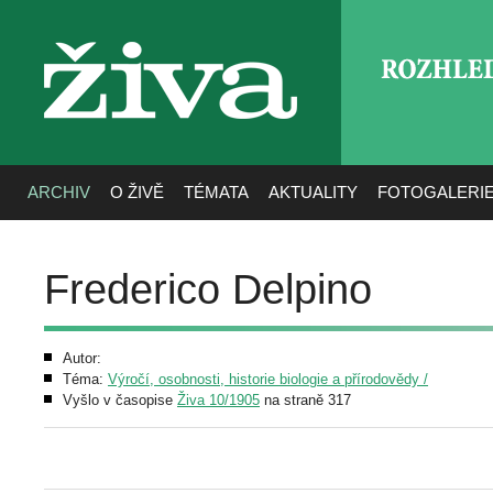
ROZHLE
živa
ARCHIV
O ŽIVĚ
TÉMATA
AKTUALITY
FOTOGALERI
Frederico Delpino
Autor:
Téma:
Výročí, osobnosti, historie biologie a přírodovědy /
Vyšlo v časopise
Živa 10/1905
na straně 317