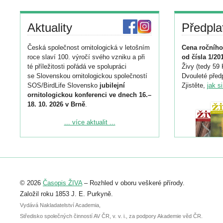
Aktuality
Předpla
Česká společnost ornitologická v letošním
Cena ročního
roce slaví 100. výročí svého vzniku a při
od čísla 1/20
té příležitosti pořádá ve spolupráci
Živy (tedy 59 
se Slovenskou ornitologickou společností
Dvouleté předp
SOS/BirdLife Slovensko
jubilejní
Zjistěte,
jak s
ornitologickou konferenci ve dnech 16.–
18. 10. 2026 v Brně
.
Podrobnější informace ke konferenci
... více aktualit ...
naleznete zde:
https://www.birdlife.cz/konference-2026/
Registrovat se můžete do 6. září.
Upozorňujeme, že termín pro odeslání
© 2026
Časopis ŽIVA
– Rozhled v oboru veškeré přírody.
abstraktu přihlášené přednášky nebo
posteru je už 30. června.
Založil roku 1853 J. E. Purkyně.
Vydává Nakladatelství Academia,
Středisko společných činností AV ČR, v. v. i., za podpory Akademie věd ČR.