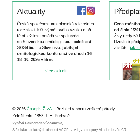
Aktuality
Předpla
Česká společnost ornitologická v letošním
Cena ročního
roce slaví 100. výročí svého vzniku a při
od čísla 1/20
té příležitosti pořádá ve spolupráci
Živy (tedy 59 
se Slovenskou ornitologickou společností
Dvouleté předp
SOS/BirdLife Slovensko
jubilejní
Zjistěte,
jak s
ornitologickou konferenci ve dnech 16.–
18. 10. 2026 v Brně
.
Podrobnější informace ke konferenci
... více aktualit ...
naleznete zde:
https://www.birdlife.cz/konference-2026/
Registrovat se můžete do 6. září.
Upozorňujeme, že termín pro odeslání
© 2026
Časopis ŽIVA
– Rozhled v oboru veškeré přírody.
abstraktu přihlášené přednášky nebo
posteru je už 30. června.
Založil roku 1853 J. E. Purkyně.
Vydává Nakladatelství Academia,
Středisko společných činností AV ČR, v. v. i., za podpory Akademie věd ČR.