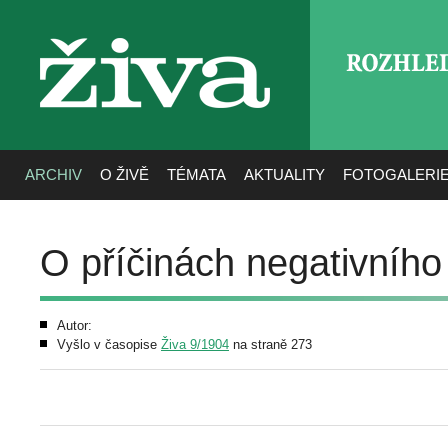
ROZHLE
živa
ARCHIV
O ŽIVĚ
TÉMATA
AKTUALITY
FOTOGALERI
O příčinách negativníh
Autor:
Vyšlo v časopise
Živa 9/1904
na straně 273