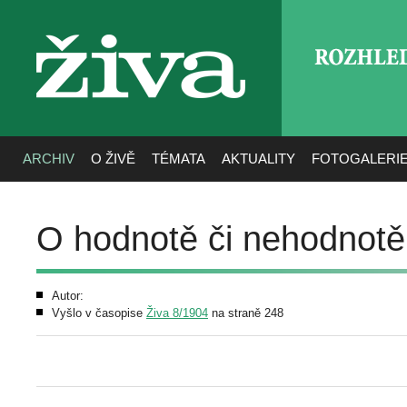
ROZHLE
živa
ARCHIV
O ŽIVĚ
TÉMATA
AKTUALITY
FOTOGALERI
O hodnotě či nehodnot
Autor:
Vyšlo v časopise
Živa 8/1904
na straně 248