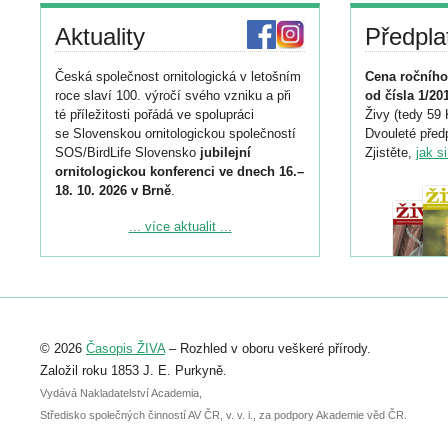
Aktuality
Předpla
Česká společnost ornitologická v letošním
Cena ročního
roce slaví 100. výročí svého vzniku a při
od čísla 1/20
té příležitosti pořádá ve spolupráci
Živy (tedy 59 
se Slovenskou ornitologickou společností
Dvouleté předp
SOS/BirdLife Slovensko
jubilejní
Zjistěte,
jak s
ornitologickou konferenci ve dnech 16.–
18. 10. 2026 v Brně
.
Podrobnější informace ke konferenci
... více aktualit ...
naleznete zde:
https://www.birdlife.cz/konference-2026/
Registrovat se můžete do 6. září.
Upozorňujeme, že termín pro odeslání
© 2026
Časopis ŽIVA
– Rozhled v oboru veškeré přírody.
abstraktu přihlášené přednášky nebo
posteru je už 30. června.
Založil roku 1853 J. E. Purkyně.
Vydává Nakladatelství Academia,
Středisko společných činností AV ČR, v. v. i., za podpory Akademie věd ČR.